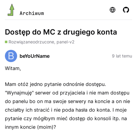
Strona
GitHu
Archiwum
Dostęp do MC z drugiego konta
Rozwiązane
odrzucone, panel-v2
beYoUrName
9 lat temu
Witam,
Mam otóż jedno pytanie odnośnie dostępu.
"Wynajmuję" serwer od przyjaciela i nie mam dostępu
do panelu bo on ma swoje serwery na koncie a on nie
chciałby ich stracić i nie poda hasła do konta. I moje
pytanie czy mógłbym mieć dostęp do konsoli itp. na
innym koncie (moim)?