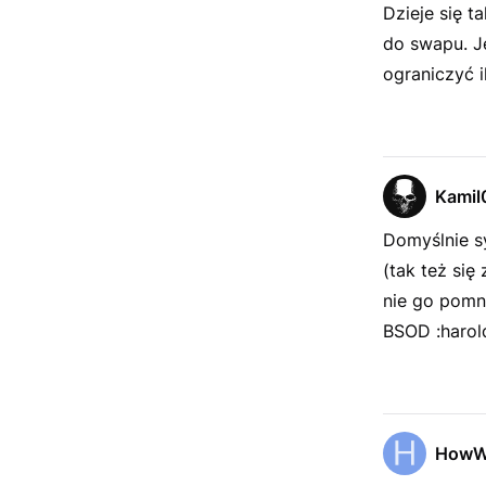
Dzieje się 
do swapu. Je
ograniczyć 
Kamil
Domyślnie s
(tak też się
nie go pomni
BSOD :harol
HowW