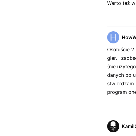
Warto też w
HowW
Osobiście 2
gier. I zao
(nie użyteg
danych po us
stwierdzam ż
program one
Kamil