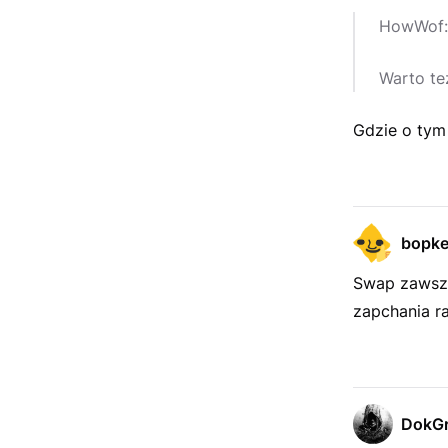
HowWof:
Warto te
Gdzie o tym 
bopk
Swap zawsze
zapchania ra
DokGr