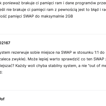
tak ponieważ brakuje ci pamięci ram i dane programów prz
śli nie brakuje ci pamięci ram z pewnością jest to błąd i r
ilość pamięci SWAP do maksymalnie 2GB
02167
ystem rezerwuje sobie miejsce na SWAP w stosunku 1:1 do 
 zaleca zwykle). Może lepiej warto sprawdzić co ten SWAP 
ejszać? Każdy woli chyba stabilny system, a nie "out of m
d:
of