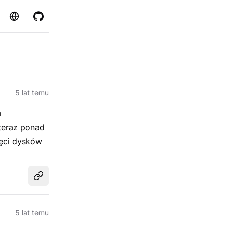
Strona
GitHub
5 lat temu
a
teraz ponad
ięci dysków
Udostępnij
5 lat temu