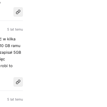
ę
Udostępnij
5 lat temu
 w kilka
 10 GB ramu
zapisał 5GB
ięc
robi to
Udostępnij
5 lat temu