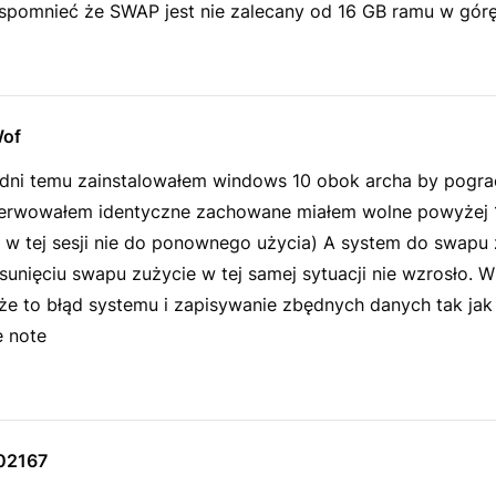
spomnieć że SWAP jest nie zalecany od 16 GB ramu w gór
of
 dni temu zainstalowałem windows 10 obok archa by pograć
bserwowałem identyczne zachowane miałem wolne powyżej
o w tej sesji nie do ponownego użycia) A system do swapu 
unięciu swapu zużycie w tej samej sytuacji nie wzrosło. W
e to błąd systemu i zapisywanie zbędnych danych tak jak 
 note
02167