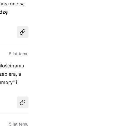
enoszone są
adzę
Udostępnij
5 lat temu
ilości ramu
zabiera, a
emory" i
Udostępnij
5 lat temu