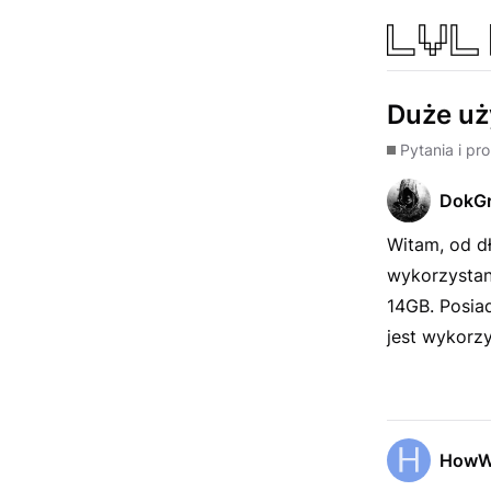
Duże uż
Pytania i pr
DokGr
Witam, od d
wykorzystan
14GB. Posia
jest wykorzy
HowW