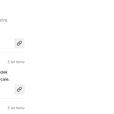
górę
Udostępnij
5 lat temu
adek
cale.
Udostępnij
5 lat temu