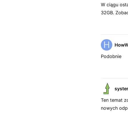
W ciągu ost
32GB. Zobac
HowW
Podobnie
syste
Ten temat z
nowych odpo