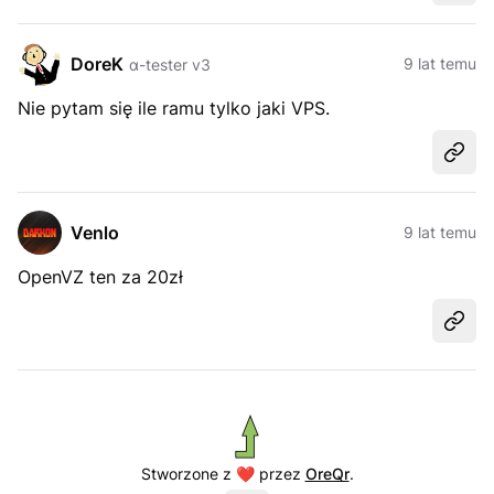
DoreK
9 lat temu
α-tester v3
Nie pytam się ile ramu tylko jaki VPS.
Udost
Venlo
9 lat temu
OpenVZ ten za 20zł
Udost
Stworzone z ❤️ przez
OreQr
.