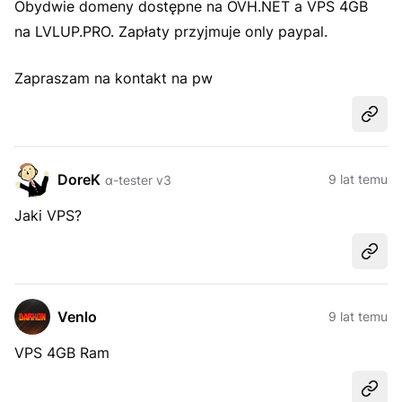
Obydwie domeny dostępne na OVH.NET a VPS 4GB
na LVLUP.PRO. Zapłaty przyjmuje only paypal.
Zapraszam na kontakt na pw
Udost
DoreK
9 lat temu
α-tester v3
Jaki VPS?
Udost
Venlo
9 lat temu
VPS 4GB Ram
Udost