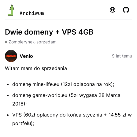
Strona
GitHu
Archiwum
Dwie domeny + VPS 4GB
Zombie
rynek-sprzedam
Venlo
9 lat temu
Witam mam do sprzedania
domenę mine-life.eu (12zł opłacona na rok);
domenę game-world.eu (5zł wygasa 28 Marca
2018);
VPS (60zł oplacony do końca stycznia + 14,55 zł w
portfelu);