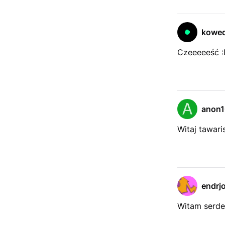
kowe
Czeeeeeść :
anon
Witaj tawari
endrj
Witam serde