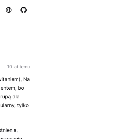
Strona
GitHub
10 lat temu
itaniem), Na
lientem, bo
rupą dla
larny, tylko
nienia,
 grzecznie