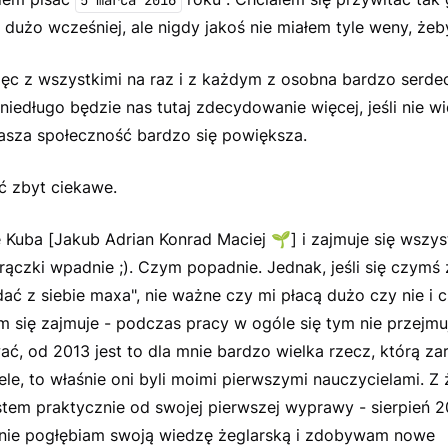
5 marca 2016
 dużo wcześniej, ale nigdy jakoś nie miałem tyle weny, żeby
ięc z wszystkimi na raz i z każdym z osobna bardzo serde
 niedługo będzie nas tutaj zdecydowanie więcej, jeśli nie wid
nasza społeczność bardzo się powiększa.
ć zbyt ciekawe.
 Kuba [
Jakub Adrian Konrad Maciej
🌱
] i zajmuje się wszy
rączki wpadnie ;). Czym popadnie. Jednak, jeśli się czymś
dać z siebie maxa", nie ważne czy mi płacą dużo czy nie i 
m się zajmuje - podczas pracy w ogóle się tym nie przejmu
ać, od 2013 jest to dla mnie bardzo wielka rzecz, którą zar
ele, to właśnie oni byli moimi pierwszymi nauczycielami. Z
tem praktycznie od swojej pierwszej wyprawy - sierpień 20
rnie pogłębiam swoją wiedzę żeglarską i zdobywam nowe