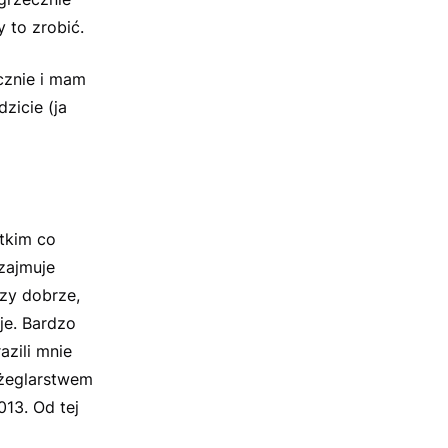
 to zrobić.
cznie i mam
zicie (ja
stkim co
 zajmuje
czy dobrze,
je. Bardzo
azili mnie
 żeglarstwem
13. Od tej