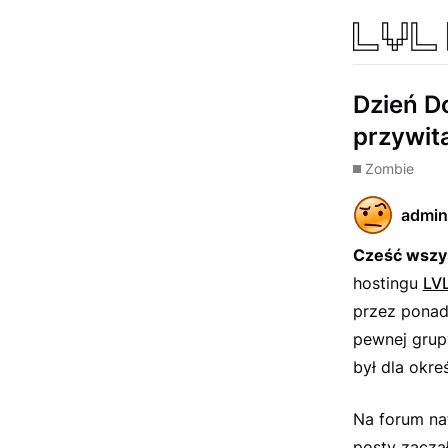
Dzień D
przywit
Zombie
admin
Cześć wszy
hostingu
LV
przez ponad
pewnej grupy
był dla okre
Na forum na
posty zaczą