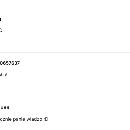
q
D
10657637
shu!
oo96
cznie panie władzo :D