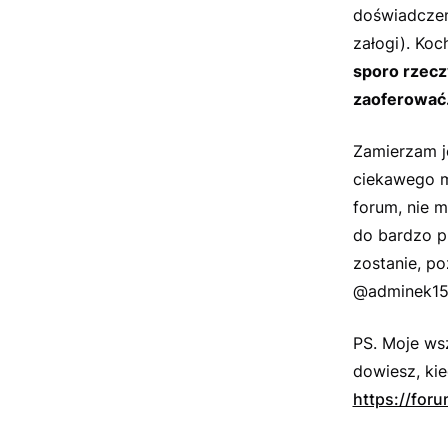
doświadczen
załogi). Ko
sporo rzecz
zaoferować
Zamierzam j
ciekawego ma
forum, nie 
do bardzo p
zostanie, po
@adminek1
PS. Moje wsz
dowiesz, ki
https://foru