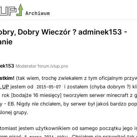
Archiwum
obry, Dobry Wieczór ? adminek153 -
anie
ek153
Moderator forum.lvlup.pro
stkim!
(tak wiem, trochę zwlekałem z tym oficjalnym przyw
L UP
jestem od
i zostałem (
chyba dobrym ?
) k
2015-05-07
 rok [bodajże 16 miesięcy] tworzyłem serwer minecraft z g
 - EB. Nigdy nie chciałem, by serwer był jakoś bardzo popu
ślonej grupy.
tomiast jestem użytkownikiem od samego początku jego ist
łem pisać
roku . Chciałem się przywitać tak