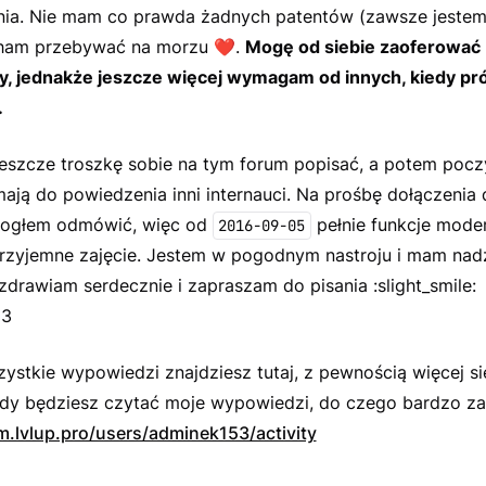
ia. Nie mam co prawda żadnych patentów (zawsze jestem
cham przebywać na morzu
❤️
.
Mogę od siebie zaoferować
y, jednakże jeszcze więcej wymagam od innych, kiedy pró
.
eszcze troszkę sobie na tym forum popisać, a potem pocz
ją do powiedzenia inni internauci. Na prośbę dołączenia 
mogłem odmówić, więc od
pełnie funkcje moder
2016-09-05
rzyjemne zajęcie. Jestem w pogodnym nastroju i mam nadzi
zdrawiam serdecznie i zapraszam do pisania :slight_smile:
53
ystkie wypowiedzi znajdziesz tutaj, z pewnością więcej si
edy będziesz czytać moje wypowiedzi, do czego bardzo z
m.lvlup.pro/users/adminek153/activity