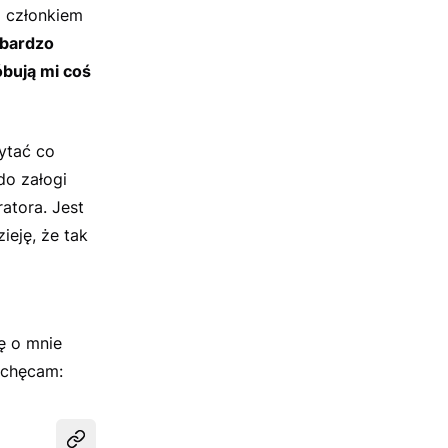
 członkiem
 bardzo
bują mi coś
ytać co
do załogi
atora. Jest
eję, że tak
ę o mnie
achęcam:
Udostępnij