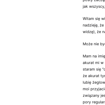
jak wszyscy,
Witam się w
nadzieję, że
widzę), że 
Może nie by
Mam na imię
akurat mi w 
staram się "
że akurat ty
lubię żeglow
moi przyjaci
związany jes
pory regula