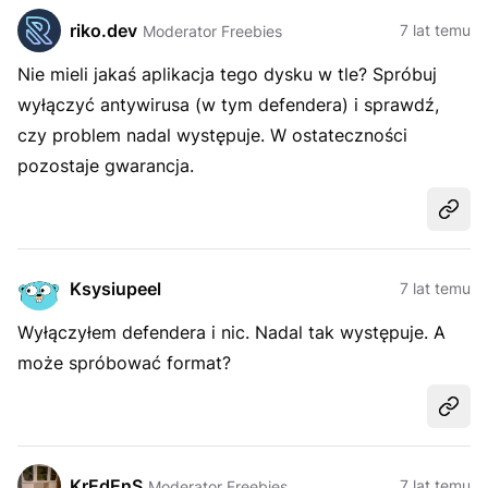
riko.dev
7 lat temu
Moderator Freebies
Nie mieli jakaś aplikacja tego dysku w tle? Spróbuj
wyłączyć antywirusa (w tym defendera) i sprawdź,
czy problem nadal występuje. W ostateczności
pozostaje gwarancja.
Udost
Ksysiupeel
7 lat temu
Wyłączyłem defendera i nic. Nadal tak występuje. A
może spróbować format?
Udost
KrEdEnS
7 lat temu
Moderator Freebies