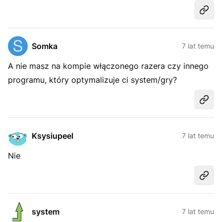
Udost
Somka
7 lat temu
A nie masz na kompie włączonego razera czy innego
programu, który optymalizuje ci system/gry?
Udost
Ksysiupeel
7 lat temu
Nie
Udost
system
7 lat temu