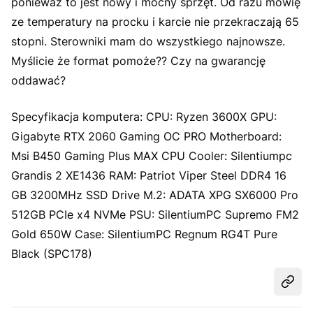
ponieważ to jest nowy i mocny sprzęt. Od razu mówię
ze temperatury na procku i karcie nie przekraczają 65
stopni. Sterowniki mam do wszystkiego najnowsze.
Myślicie że format pomoże?? Czy na gwarancję
oddawać?
Specyfikacja komputera: CPU: Ryzen 3600X GPU:
Gigabyte RTX 2060 Gaming OC PRO Motherboard:
Msi B450 Gaming Plus MAX CPU Cooler: Silentiumpc
Grandis 2 XE1436 RAM: Patriot Viper Steel DDR4 16
GB 3200MHz SSD Drive M.2: ADATA XPG SX6000 Pro
512GB PCIe x4 NVMe PSU: SilentiumPC Supremo FM2
Gold 650W Case: SilentiumPC Regnum RG4T Pure
Black (SPC178)
Udost