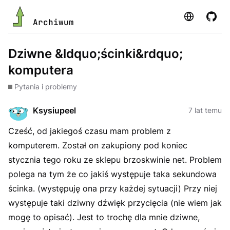
Strona
GitHu
Archiwum
Dziwne &ldquo;ścinki&rdquo;
komputera
Pytania i problemy
Ksysiupeel
7 lat temu
Cześć, od jakiegoś czasu mam problem z
komputerem. Został on zakupiony pod koniec
stycznia tego roku ze sklepu brzoskwinie net. Problem
polega na tym że co jakiś występuje taka sekundowa
ścinka. (występuję ona przy każdej sytuacji) Przy niej
występuje taki dziwny dźwięk przycięcia (nie wiem jak
mogę to opisać). Jest to trochę dla mnie dziwne,