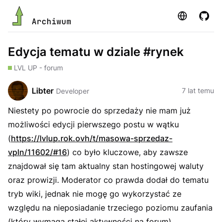
Strona
GitHu
Archiwum
Edycja tematu w dziale #rynek
LVL UP - forum
Libter
7 lat temu
Developer
Niestety po powrocie do sprzedaży nie mam już
możliwości edycji pierwszego postu w wątku
(
https://lvlup.rok.ovh/t/masowa-sprzedaz-
vpln/11602/#16
) co było kluczowe, aby zawsze
znajdował się tam aktualny stan hostingowej waluty
oraz prowizji. Moderator co prawda dodał do tematu
tryb wiki, jednak nie mogę go wykorzystać ze
względu na nieposiadanie trzeciego poziomu zaufania
(który wymaga stałej aktywności na forum).