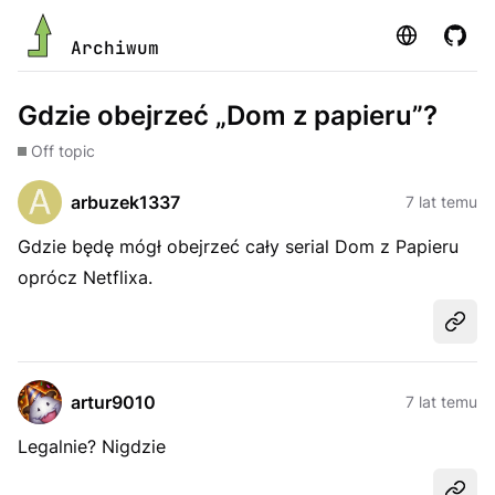
Strona
GitHu
Archiwum
Gdzie obejrzeć „Dom z papieru”?
Off topic
arbuzek1337
7 lat temu
Gdzie będę mógł obejrzeć cały serial Dom z Papieru
oprócz Netflixa.
Udost
artur9010
7 lat temu
Legalnie? Nigdzie