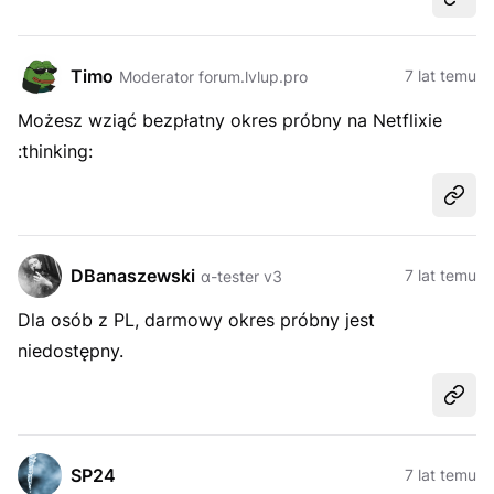
Udost
Timo
7 lat temu
Moderator forum.lvlup.pro
Możesz wziąć bezpłatny okres próbny na Netflixie
:thinking:
Udost
DBanaszewski
7 lat temu
α-tester v3
Dla osób z PL, darmowy okres próbny jest
niedostępny.
Udost
SP24
7 lat temu