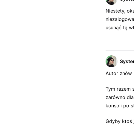
Niestety, ok
niezalogowa
usunąć tą w
Syst
Autor znów 
Tym razem s
zarówno dla
konsoli po s
Gdyby ktoś j