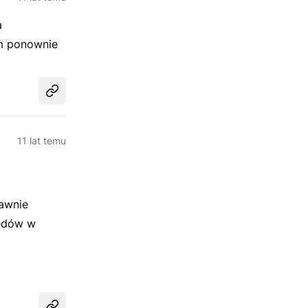
a
em ponownie
Udostępnij
11 lat temu
rawnie
łędów w