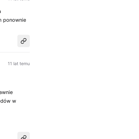
a
em ponownie
Udostępnij
11 lat temu
rawnie
łędów w