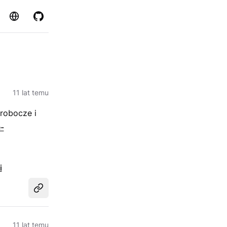
Strona
GitHub
11 lat temu
 robocze i
e-
i
Udostępnij
11 lat temu