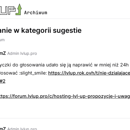
Archiwum
nie w kategorii sugestie
rum
emZ
Admin lvlup.pro
czki do głosowania udało się ją naprawić w mniej niż 24h
osować :slight_smile:
https://lvlup.rok.ovh/t/nie-dzialajac
/#2
ttps://forum.lvlup.pro/c/hosting-lvl-up-propozycje-i-uwag
emZ
Admin lvlup.pro