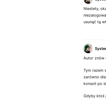
Niestety, ok
niezalogowa
usunąć tą w
Syst
Autor znów 
Tym razem s
zarówno dla
konsoli po s
Gdyby ktoś j