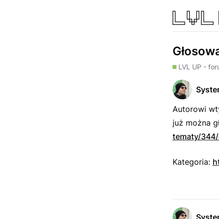
Głosowa
LVL UP - fo
Syst
Autorowi wty
już można gł
tematy/344
Kategoria:
h
Syst