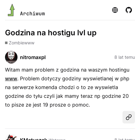
Strona
GitHu
Archiwum
Godzina na hostigu lvl up
Zombie
www
nitromaxpl
8 lat temu
Witam mam problem z godzina na waszym hostingu
www
. Problem dotyczy godziny wyswietlanej w php
na serwerze komenda chodzi o to ze wyswietla
godzine do tyłu czyli jak mamy teraz np godzine 20
to pisze ze jest 19 prosze o pomoc.
Udost
8 lat temu