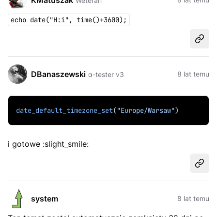
KMatuszak
Weteran
echo date("H:i", time()+3600);
Udost
DBanaszewski
8 lat temu
α-tester v3
date_default_timezone_set
(
"Europe/Warsaw"
)
i gotowe :slight_smile:
Udost
system
8 lat temu