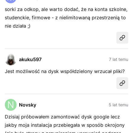
sorki za odkop, ale warto dodać, że na konta szkolne,
studenckie, firmowe - z nielimitowaną przestrzenią to
nie działa ;)
Udost
akuku597
7 lat temu
Jest możliwość na dysk współdzielony wrzucał pliki?
Udost
Novsky
5 lat temu
Dzisiaj próbowałem zamontować dysk google lecz
jakby moja instalacja przebiegała w sposób okrojony