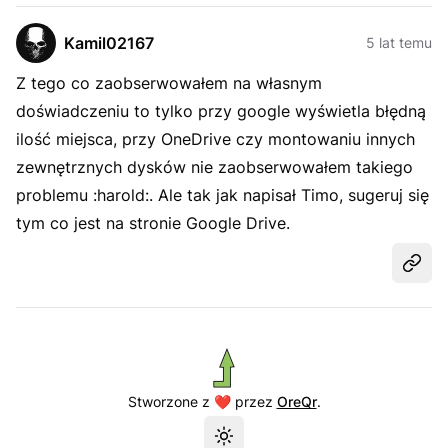
Kamil02167
5 lat temu
Z tego co zaobserwowałem na własnym
doświadczeniu to tylko przy google wyświetla błędną
ilość miejsca, przy OneDrive czy montowaniu innych
zewnętrznych dysków nie zaobserwowałem takiego
problemu :harold:. Ale tak jak napisał Timo, sugeruj się
tym co jest na stronie Google Drive.
Udost
Stworzone z ❤️ przez
OreQr
.
Przełącz motyw