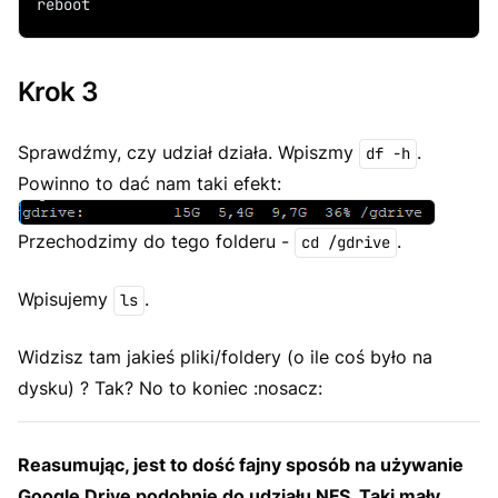
reboot
Krok 3
Sprawdźmy, czy udział działa. Wpiszmy
.
df -h
Powinno to dać nam taki efekt:
Przechodzimy do tego folderu -
.
cd /gdrive
Wpisujemy
.
ls
Widzisz tam jakieś pliki/foldery (o ile coś było na
dysku) ? Tak? No to koniec :nosacz:
Reasumując, jest to dość fajny sposób na używanie
Google Drive podobnie do udziału NFS. Taki mały