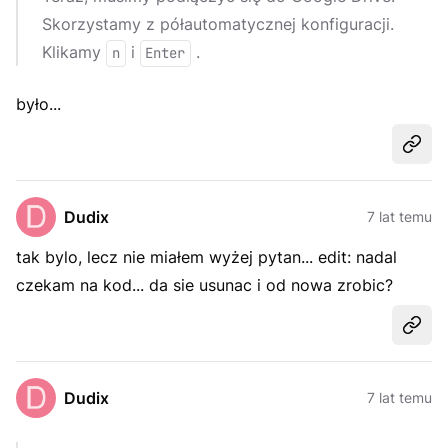
Skorzystamy z półautomatycznej konfiguracji.
Klikamy
i
.
n
Enter
było...
Udost
Dudix
7 lat temu
tak bylo, lecz nie miałem wyżej pytan... edit: nadal
czekam na kod... da sie usunac i od nowa zrobic?
Udost
Dudix
7 lat temu