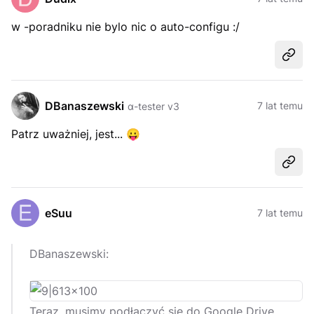
w -poradniku nie bylo nic o auto-configu :/
Udost
DBanaszewski
7 lat temu
α-tester v3
Patrz uważniej, jest...
😛
Udost
eSuu
7 lat temu
DBanaszewski:
Teraz, musimy podłączyć się do Google Drive.