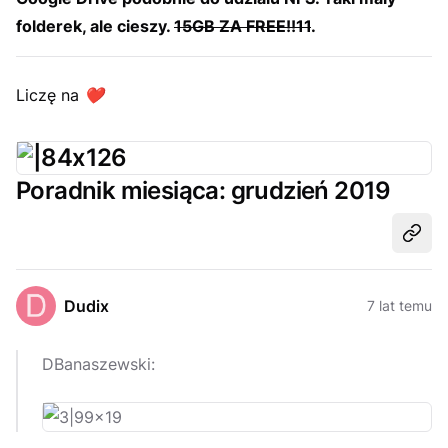
folderek, ale cieszy.
15GB ZA FREE!!11
.
Liczę na
❤️
Poradnik miesiąca: grudzień 2019
Udost
Dudix
7 lat temu
DBanaszewski: