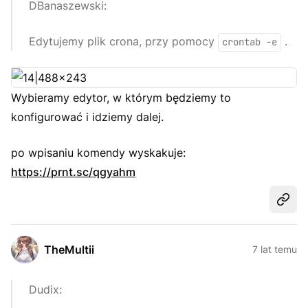
DBanaszewski:
Edytujemy plik crona, przy pomocy
.
crontab -e
Wybieramy edytor, w którym będziemy to
konfigurować i idziemy dalej.
po wpisaniu komendy wyskakuje:
https://prnt.sc/qgyahm
Udost
TheMultii
7 lat temu
Dudix: