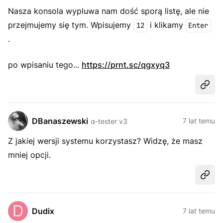
Nasza konsola wypluwa nam dość sporą listę, ale nie
przejmujemy się tym. Wpisujemy
i klikamy
12
Enter
.
po wpisaniu tego...
https://prnt.sc/qgxyq3
Udost
DBanaszewski
7 lat temu
α-tester v3
Z jakiej wersji systemu korzystasz? Widzę, że masz
mniej opcji.
Udost
Dudix
7 lat temu