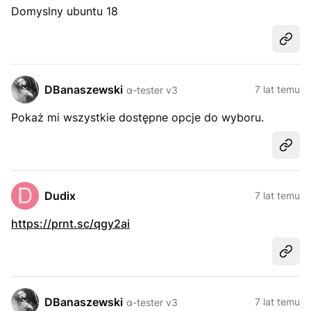
Domyslny ubuntu 18
Udost
DBanaszewski
7 lat temu
α-tester v3
Pokaż mi wszystkie dostępne opcje do wyboru.
Udost
Dudix
7 lat temu
https://prnt.sc/qgy2ai
Udost
DBanaszewski
7 lat temu
α-tester v3