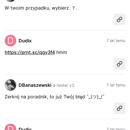
W twoim przypadku, wybierz
.
7
Udost
Dudix
7 lat temu
https://prnt.sc/qgy3f4
hmm
Udost
DBanaszewski
7 lat temu
α-tester v3
Zerknij na poradnik, to już Twój błąd ¯_(ツ)_/¯
Udost
Dudix
7 lat temu