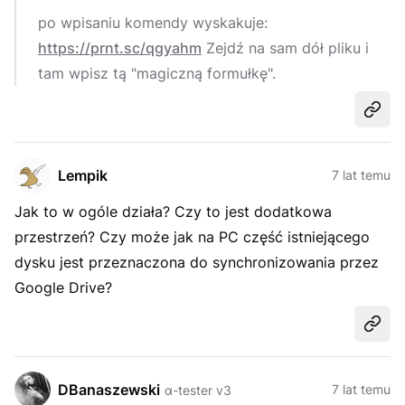
po wpisaniu komendy wyskakuje:
https://prnt.sc/qgyahm
Zejdź na sam dół pliku i
tam wpisz tą "magiczną formułkę".
Udost
Lempik
7 lat temu
Jak to w ogóle działa? Czy to jest dodatkowa
przestrzeń? Czy może jak na PC część istniejącego
dysku jest przeznaczona do synchronizowania przez
Google Drive?
Udost
DBanaszewski
7 lat temu
α-tester v3