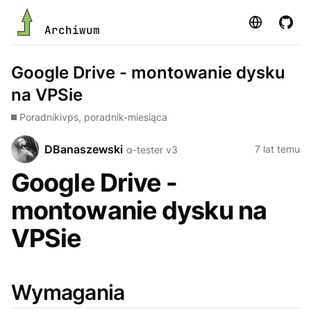
Strona
GitHu
Archiwum
Google Drive - montowanie dysku
na VPSie
Poradniki
vps, poradnik-miesiąca
DBanaszewski
7 lat temu
α-tester v3
Google Drive -
montowanie dysku na
VPSie
Wymagania