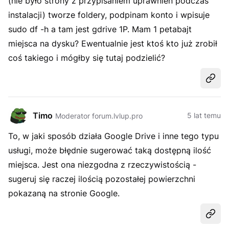
(nie było strony z przypisaniem uprawnień podczas
instalacji) tworze foldery, podpinam konto i wpisuje
sudo df -h a tam jest gdrive 1P. Mam 1 petabajt
miejsca na dysku? Ewentualnie jest ktoś kto już zrobił
coś takiego i mógłby się tutaj podzielić?
Udost
Timo
5 lat temu
Moderator forum.lvlup.pro
To, w jaki sposób działa Google Drive i inne tego typu
usługi, może błędnie sugerować taką dostępną ilość
miejsca. Jest ona niezgodna z rzeczywistością -
sugeruj się raczej ilością pozostałej powierzchni
pokazaną na stronie Google.
Udost