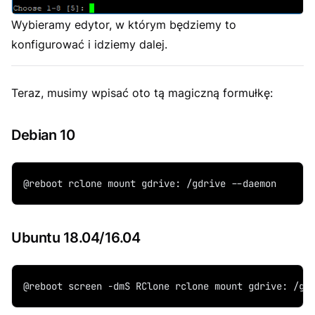
Wybieramy edytor, w którym będziemy to
konfigurować i idziemy dalej.
Teraz, musimy wpisać oto tą magiczną formułkę:
Debian 10
@reboot rclone mount gdrive: /gdrive --daemon
Ubuntu 18.04/16.04
@reboot screen -dmS RClone rclone mount gdrive: /gd