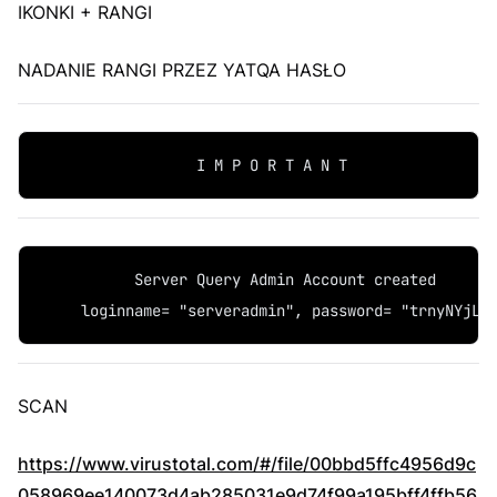
IKONKI + RANGI
NADANIE RANGI PRZEZ YATQA HASŁO
                  I M P O R T A N T
           Server Query Admin Account created
     loginname= "serveradmin", password= "trnyNYjL"
SCAN
https://www.virustotal.com/#/file/00bbd5ffc4956d9c
058969ee140073d4ab285031e9d74f99a195bff4ffb56