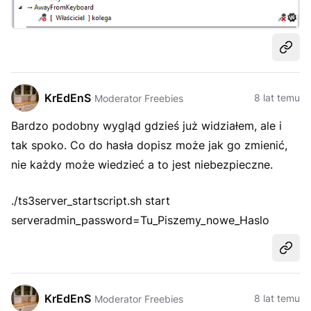
Udost
KrEdEnS
8 lat temu
Moderator Freebies
Bardzo podobny wygląd gdzieś już widziałem, ale i
tak spoko. Co do hasła dopisz może jak go zmienić,
nie każdy może wiedzieć a to jest niebezpieczne.
./ts3server_startscript.sh start
serveradmin_password=Tu_Piszemy_nowe_Haslo
Udost
KrEdEnS
8 lat temu
Moderator Freebies