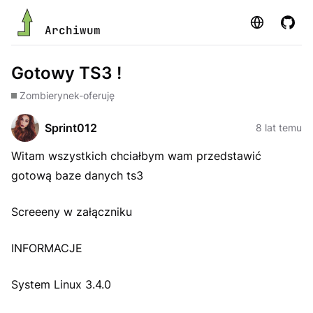
Strona
GitHu
Archiwum
Gotowy TS3 !
Zombie
rynek-oferuję
Sprint012
8 lat temu
Witam wszystkich chciałbym wam przedstawić
gotową baze danych ts3
Screeeny w załączniku
INFORMACJE
System Linux 3.4.0