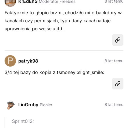
KrEdEnS
8 lat temu
Moderator Freebies
Faktycznie to głupio brzmi, chodziło mi o backdory w
kanałach czy permisjach, typu dany kanał nadaje
uprawnienia po wejściu itd...
Udost
patryk98
8 lat temu
3/4 tej bazy do kopia z tsmoney :slight_smile:
Udost
LinGruby
8 lat temu
Pionier
Sprint012: