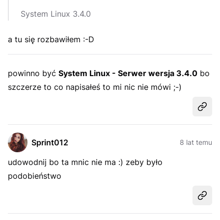
System Linux 3.4.0
a tu się rozbawiłem :-D
powinno być
System Linux - Serwer wersja 3.4.0
bo
szczerze to co napisałeś to mi nic nie mówi ;-)
Udost
Sprint012
8 lat temu
udowodnij bo ta mnic nie ma :) zeby było
podobieństwo
Udost