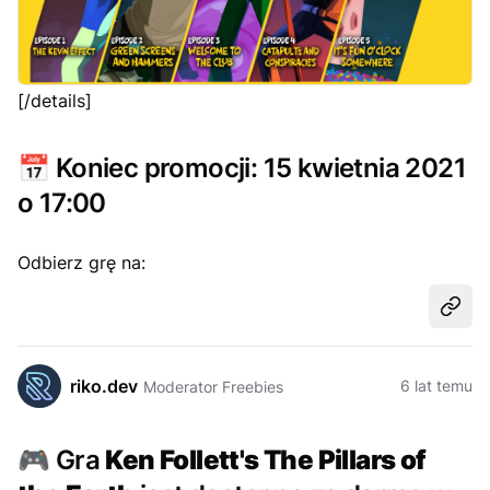
[/details]
📅
Koniec promocji: 15 kwietnia 2021
o 17:00
Odbierz grę na:
Udost
riko.dev
6 lat temu
Moderator Freebies
🎮
Gra
Ken Follett's The Pillars of