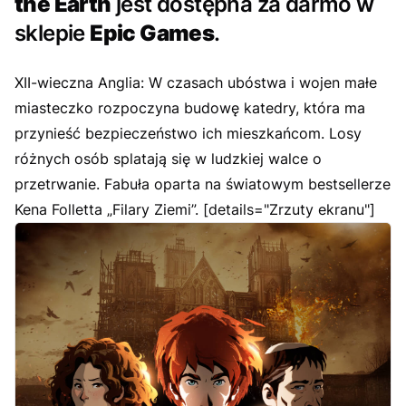
the Earth
jest dostępna za darmo w
sklepie
Epic Games
.
XII-wieczna Anglia: W czasach ubóstwa i wojen małe
miasteczko rozpoczyna budowę katedry, która ma
przynieść bezpieczeństwo ich mieszkańcom. Losy
różnych osób splatają się w ludzkiej walce o
przetrwanie. Fabuła oparta na światowym bestsellerze
Kena Folletta „Filary Ziemi”. [details="Zrzuty ekranu"]