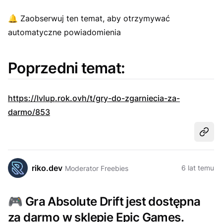
🔔
Zaobserwuj ten temat, aby otrzymywać
automatyczne powiadomienia
Poprzedni temat:
https://lvlup.rok.ovh/t/gry-do-zgarniecia-za-
darmo/853
Udost
riko.dev
6 lat temu
Moderator Freebies
🎮
Gra Absolute Drift jest dostępna
za darmo w sklepie Epic Games.