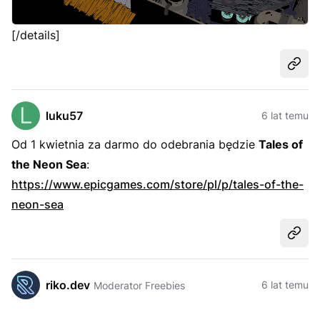
[/details]
Udost
luku57
6 lat temu
Od 1 kwietnia za darmo do odebrania będzie
Tales of
the Neon Sea
:
https://www.epicgames.com/store/pl/p/tales-of-the-
neon-sea
Udost
riko.dev
6 lat temu
Moderator Freebies