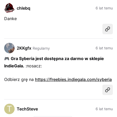
chlebq
6 lat temu
Danke
Udost
2KKgfx
6 lat temu
Regularny
🎮
Gra Syberia jest dostępna za darmo w sklepie
IndieGala.
:nosacz:
Odbierz grę na
https://freebies.indiegala.com/syberia
Udost
TechSteve
6 lat temu