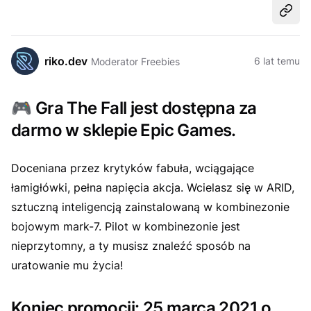
Udost
riko.dev
6 lat temu
Moderator Freebies
🎮
Gra The Fall jest dostępna za
darmo w sklepie Epic Games.
Doceniana przez krytyków fabuła, wciągające
łamigłówki, pełna napięcia akcja. Wcielasz się w ARID,
sztuczną inteligencją zainstalowaną w kombinezonie
bojowym mark-7. Pilot w kombinezonie jest
nieprzytomny, a ty musisz znaleźć sposób na
uratowanie mu życia!
Koniec promocji: 25 marca 2021 o