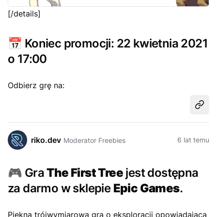
[/details]
📅
Koniec promocji: 22 kwietnia 2021
o 17:00
Odbierz grę na:
Udost
riko.dev
6 lat temu
Moderator Freebies
🎮
Gra
The First Tree
jest dostępna
za darmo w sklepie
Epic Games
.
Piękna trójwymiarowa gra o eksploracji opowiadająca