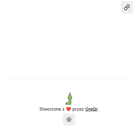
Udost
Stworzone z ❤️ przez
OreQr
.
Przełącz motyw