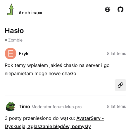
Strona
GitHu
Archiwum
Hasło
Zombie
Eryk
8 lat temu
Rok temy wpisałem jakieś chasło na server i go
niepamietam moge nowe chasło
Udost
Timo
8 lat temu
Moderator forum.lvlup.pro
3 posty przeniesiono do wątku:
AvatarServ -
Dyskusja, zgłaszanie błędów, pomysły