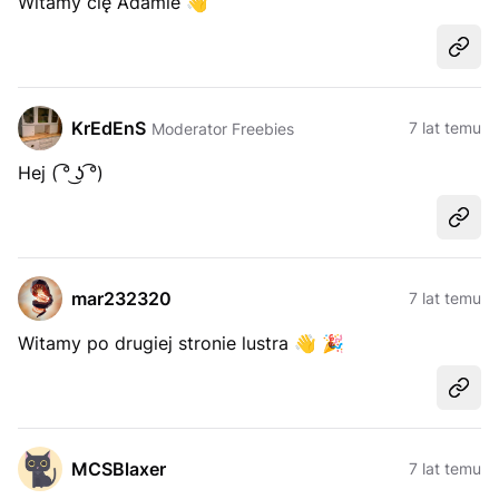
Witamy cię Adamie
👋
Udost
KrEdEnS
7 lat temu
Moderator Freebies
Hej ( ͡° ͜ʖ ͡°)
Udost
mar232320
7 lat temu
Witamy po drugiej stronie lustra
👋
🎉
Udost
MCSBlaxer
7 lat temu