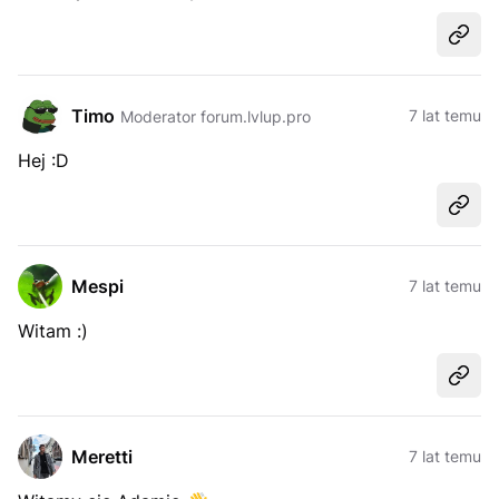
Udost
Timo
7 lat temu
Moderator forum.lvlup.pro
Hej :D
Udost
Mespi
7 lat temu
Witam :)
Udost
Meretti
7 lat temu