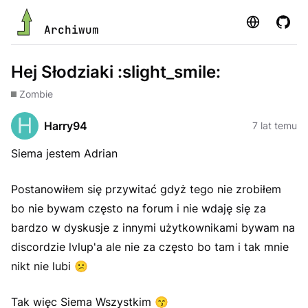
Strona
GitHu
Archiwum
Hej Słodziaki :slight_smile:
Zombie
Harry94
7 lat temu
Siema jestem Adrian
Postanowiłem się przywitać gdyż tego nie zrobiłem
bo nie bywam często na forum i nie wdaję się za
bardzo w dyskusje z innymi użytkownikami bywam na
discordzie lvlup'a ale nie za często bo tam i tak mnie
nikt nie lubi
😕
Tak więc Siema Wszystkim
😙