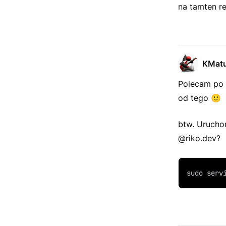
na tamten r
KMat
Polecam po 
od tego
🙂
btw. Urucho
@riko.dev?
sudo serv