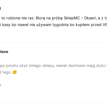
l
o to robione nie raz. Biorę na próbę SklepMC - Okaeri, a z
ot kasy bo nawet nie używam tygodnia bo kupiłem przed V
teve
po prostu użyć innego sklepu, nawet darmowe mają dużo 
d tego
🙂
.