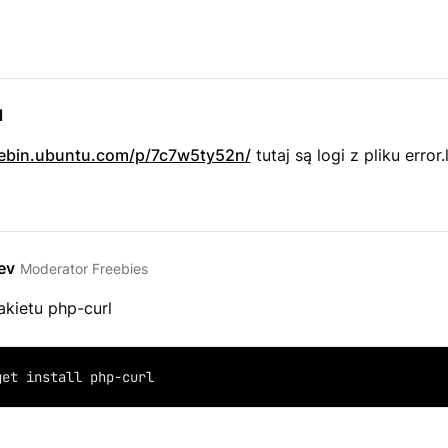
l
tebin.ubuntu.com/p/7c7w5ty52n/
tutaj są logi z pliku error.
ev
Moderator Freebies
akietu php-curl
get install php-curl