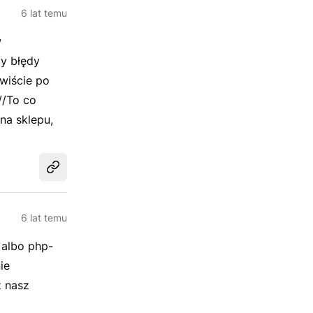
6 lat temu
w
y błędy
wiście po
 //To co
ina sklepu,
Udostępnij
6 lat temu
 albo php-
ie
z nasz