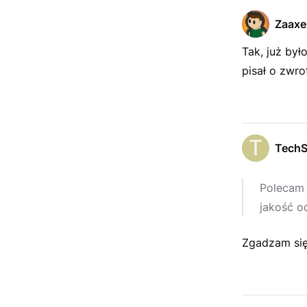
Zaaxe
Tak, już był
pisał o zwr
TechS
Polecam 
jakość o
Zgadzam się