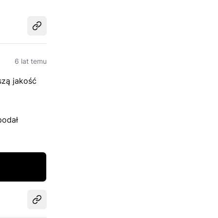
Udostępnij
6 lat temu
szą jakość
podał
Udostępnij