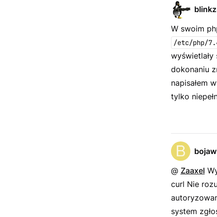
blink
W swoim php
/etc/php/7.
wyświetlały
dokonaniu zm
napisałem wy
tylko niepeł
bojaw
@
Zaaxel
Wys
curl Nie roz
autoryzowan
system zgło