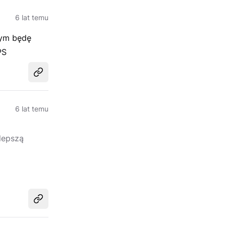
6 lat temu
 tym będę
PS
Udostępnij
6 lat temu
lepszą
Udostępnij