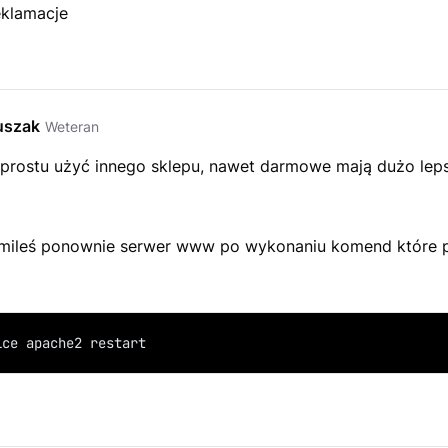
eklamacje
uszak
Weteran
prostu użyć innego sklepu, nawet darmowe mają dużo lep
mileś ponownie serwer www po wykonaniu komend które 
ice apache2 restart