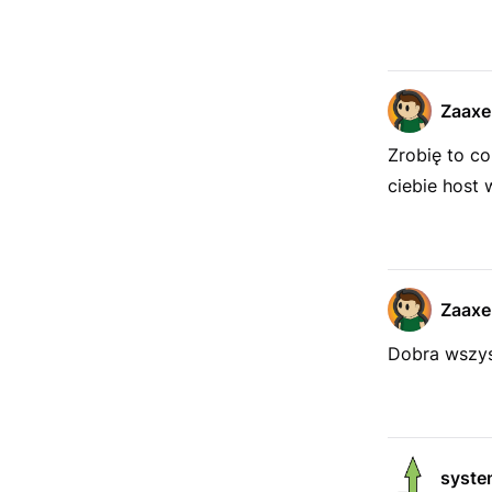
Zaaxe
Zrobię to co
ciebie hos
Zaaxe
Dobra wszys
syste