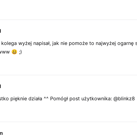
l
 kolega wyżej napisał, jak nie pomoże to najwyżej ogarnę 
t www
😃
;)
l
tko pięknie działa ^^ Pomógł post użytkownika: @blinkz8
m