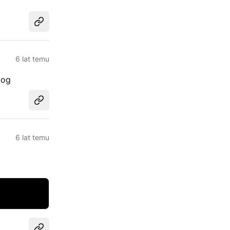
Udostępnij
6 lat temu
log
Udostępnij
6 lat temu