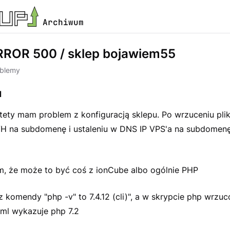
Archiwum
ROR 500 / sklep bojawiem55
oblemy
l
tety mam problem z konfiguracją sklepu. Po wrzuceniu pli
VH na subdomenę i ustaleniu w DNS IP VPS'a na subdomen
, że może to być coś z ionCube albo ogólnie PHP
 komendy "php -v" to 7.4.12 (cli)", a w skrypcie php wrz
ml wykazuje php 7.2