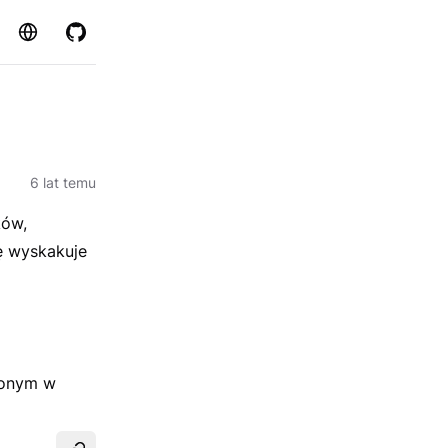
Strona
GitHub
6 lat temu
ków,
ę wyskakuje
uconym w