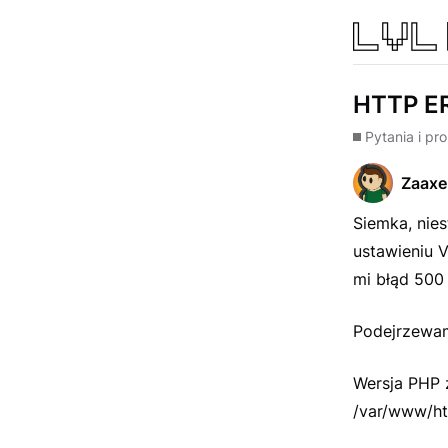
HTTP ER
Pytania i pr
Zaaxe
Siemka, nies
ustawieniu 
mi błąd 500
Podejrzewam
Wersja PHP z
/var/www/ht