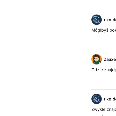
riko.d
Mógłbyś pok
Zaaxe
Gdzie znajdę
riko.d
Zwykle znajd