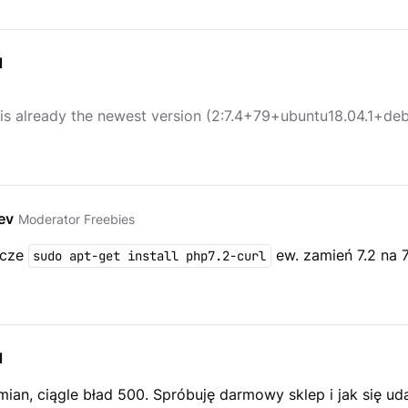
l
 is already the newest version (2:7.4+79+ubuntu18.04.1+deb
ev
Moderator Freebies
zcze
ew. zamień 7.2 na 7
sudo apt-get install php7.2-curl
l
ian, ciągle bład 500. Spróbuję darmowy sklep i jak się ud