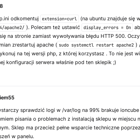
z8
.ini odkomentuj
(na ubuntu znajduje się 
extension=curl
). Polecam też ustawić
ab
4/apache2/
display_errors = On
 się na stronie zamiast wywoływania błędu HTTP 500. Oczy
ian zrestartuj apache (
)
sudo systemctl restart apache2
konuj na tej wersji php, z której korzystasz . To nie jest w
nej konfiguracji serwera właśnie pod ten sklepik ;)
iem55
tarczy sprawdzić logi w /var/log na 99% brakuje ioncube
umiem pisania o problemach z instalacją sklepu w miejscu n
ym. Sklep ma przecież pełne wsparcie techniczne poprze
szeń w panelu.