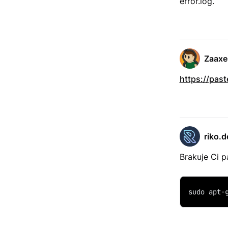
error.log.
Zaaxe
https://pas
riko.d
Brakuje Ci p
sudo apt-