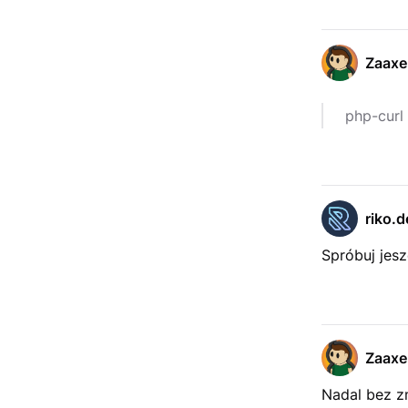
Zaaxe
php-curl
riko.d
Spróbuj jes
Zaaxe
Nadal bez zm