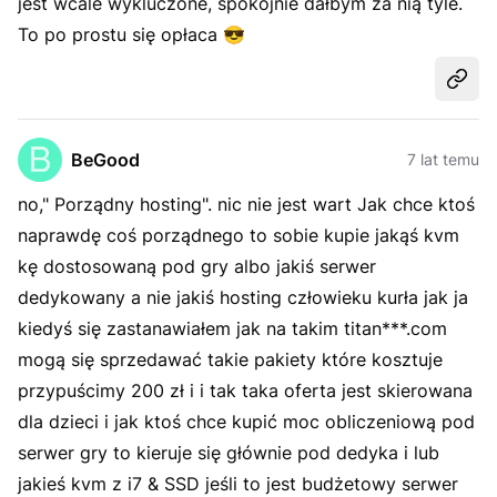
jest wcale wykluczone, spokojnie dałbym za nią tyle.
To po prostu się opłaca
😎
Udost
BeGood
7 lat temu
no," Porządny hosting". nic nie jest wart Jak chce ktoś
naprawdę coś porządnego to sobie kupie jakąś kvm
kę dostosowaną pod gry albo jakiś serwer
dedykowany a nie jakiś hosting człowieku kurła jak ja
kiedyś się zastanawiałem jak na takim titan***.com
mogą się sprzedawać takie pakiety które kosztuje
przypuścimy 200 zł i i tak taka oferta jest skierowana
dla dzieci i jak ktoś chce kupić moc obliczeniową pod
serwer gry to kieruje się głównie pod dedyka i lub
jakieś kvm z i7 & SSD jeśli to jest budżetowy serwer