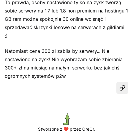
To prawda, osoby nastawione tylko na zysk tworzą
sobie serwery na 1.7 lub 1.8 non premium na hostingu 1
GB ram można spokojnie 30 online wcisnąć i
sprzedawać skrzynki losowe na serwerach z gildiami
;)
Natomiast cena 300 zł zabiła by serwery... Nie
nastawione na zysk! Nie wyobrażam sobie zbierania
300+ zł na miesiąc na małym serwerku bez jakichś
ogromnych systemów p2w
Udost
Stworzone z ❤️ przez
OreQr
.