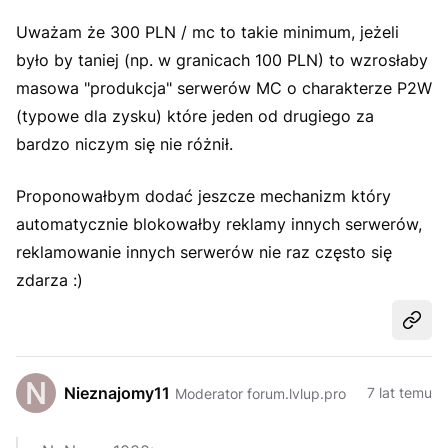
Uważam że 300 PLN / mc to takie minimum, jeżeli
było by taniej (np. w granicach 100 PLN) to wzrosłaby
masowa "produkcja" serwerów MC o charakterze P2W
(typowe dla zysku) które jeden od drugiego za
bardzo niczym się nie różnił.
Proponowałbym dodać jeszcze mechanizm który
automatycznie blokowałby reklamy innych serwerów,
reklamowanie innych serwerów nie raz często się
zdarza :)
Udost
Nieznajomy11
7 lat temu
Moderator forum.lvlup.pro