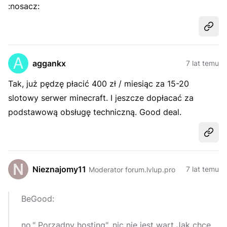
:nosacz:
Udost
aggankx
7 lat temu
Tak, już pędzę płacić 400 zł / miesiąc za 15-20
slotowy serwer minecraft. I jeszcze dopłacać za
podstawową obsługę techniczną. Good deal.
Udost
Nieznajomy11
7 lat temu
Moderator forum.lvlup.pro
BeGood:
no," Porządny hosting". nic nie jest wart Jak chce