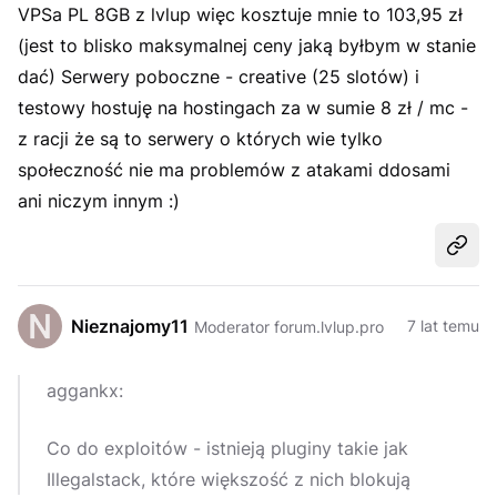
VPSa PL 8GB z lvlup więc kosztuje mnie to 103,95 zł
(jest to blisko maksymalnej ceny jaką byłbym w stanie
dać) Serwery poboczne - creative (25 slotów) i
testowy hostuję na hostingach za w sumie 8 zł / mc -
z racji że są to serwery o których wie tylko
społeczność nie ma problemów z atakami ddosami
ani niczym innym :)
Udost
Nieznajomy11
7 lat temu
Moderator forum.lvlup.pro
aggankx:
Co do exploitów - istnieją pluginy takie jak
Illegalstack, które większość z nich blokują