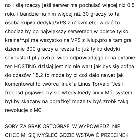
no i siłą rzeczy jeśli serwer ma pochulać więcej niż 0.5
roku i bandzie na nim więcej niż 30 graczy to ta
osoba kupiła dedyka/VPS z i7 kvm etc. widać to
chociaż by po największy serwerach w polsce tylko
kraina**.pl ma wszystko na VPS z lvlup.pro a tam gra
dziennie 300 graczy a reszta to już tylko dedyki
soyoustart.pl / ovh.pl więc odpowiadając ci na pytanie
ten HOSTING dzisiaj jest nic nie wart jak byś się cofną
do czasów 1.5.2 to może by ci coś dało nawet jak
komentował to twórca linux`a Linus Torvald "Jeśli
freebsd pojawiło by się wtedy kiedy linux Mój system
był by skazany na porażkę" może ty byś zrobił taką
rewolucje z MC
SORY ZA BRAK ORTOGRAFI W WYPOWIEDZI NIE
CHCE MI SIĘ MYŚLEĆ GDZIE WSTAWIĆ PRZECINEK