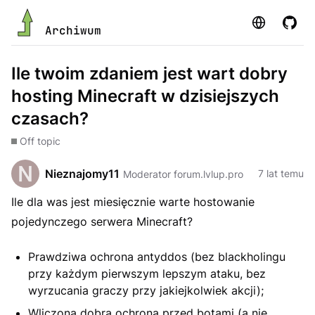
Strona
GitHu
Archiwum
Ile twoim zdaniem jest wart dobry
hosting Minecraft w dzisiejszych
czasach?
Off topic
Nieznajomy11
7 lat temu
Moderator forum.lvlup.pro
Ile dla was jest miesięcznie warte hostowanie
pojedynczego serwera Minecraft?
Prawdziwa ochrona antyddos (bez blackholingu
przy każdym pierwszym lepszym ataku, bez
wyrzucania graczy przy jakiejkolwiek akcji);
Wliczona dobra ochrona przed botami (a nie