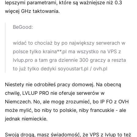
lepszymi parametrami, które są ważniejsze niż 0.3
więcej GHz taktowania.
BeGood:
widać to chociaż by po największy serwerach w
polsce tylko kraina**.pl ma wszystko na VPS z
lvlup.pro a tam gra dziennie 300 graczy a reszta
to już tylko dedyki soyoustart.pl / ovh.pl
Niestety nie odrobiłeś pracy domowej. Na obecną
chwilę, LVLUP PRO nie oferuje serwerów w
Niemczech. No, ale mogę zrozumieć, bo IP FO z OVH
może mylić, bo niby to polskie, niby francuskie - ale
jednak niemieckie.
Swoją drogą, masz świadomość, że VPS z lvlup to też