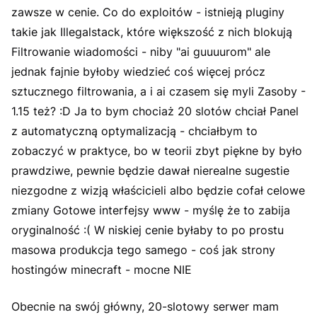
zawsze w cenie. Co do exploitów - istnieją pluginy
takie jak Illegalstack, które większość z nich blokują
Filtrowanie wiadomości - niby "ai guuuurom" ale
jednak fajnie byłoby wiedzieć coś więcej prócz
sztucznego filtrowania, a i ai czasem się myli Zasoby -
1.15 też? :D Ja to bym chociaż 20 slotów chciał Panel
z automatyczną optymalizacją - chciałbym to
zobaczyć w praktyce, bo w teorii zbyt piękne by było
prawdziwe, pewnie będzie dawał nierealne sugestie
niezgodne z wizją właścicieli albo będzie cofał celowe
zmiany Gotowe interfejsy www - myślę że to zabija
oryginalność :( W niskiej cenie byłaby to po prostu
masowa produkcja tego samego - coś jak strony
hostingów minecraft - mocne NIE
Obecnie na swój główny, 20-slotowy serwer mam