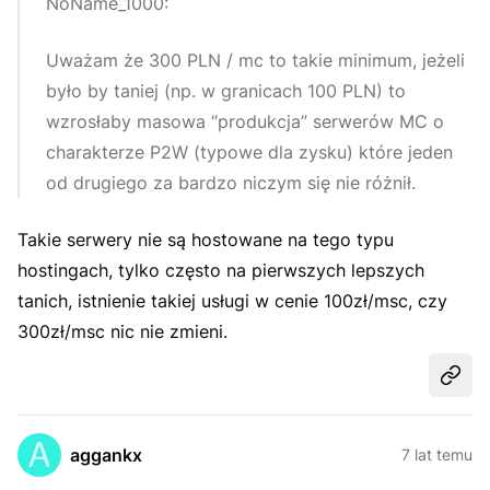
NoName_1000:
Uważam że 300 PLN / mc to takie minimum, jeżeli
było by taniej (np. w granicach 100 PLN) to
wzrosłaby masowa “produkcja” serwerów MC o
charakterze P2W (typowe dla zysku) które jeden
od drugiego za bardzo niczym się nie różnił.
Takie serwery nie są hostowane na tego typu
hostingach, tylko często na pierwszych lepszych
tanich, istnienie takiej usługi w cenie 100zł/msc, czy
300zł/msc nic nie zmieni.
Udost
aggankx
7 lat temu