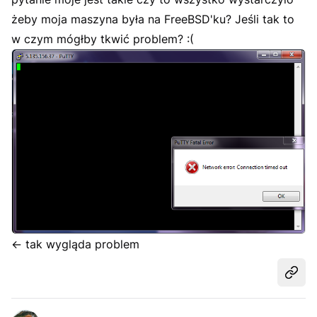
żeby moja maszyna była na FreeBSD'ku? Jeśli tak to
w czym mógłby tkwić problem? :(
<- tak wygląda problem
Udost