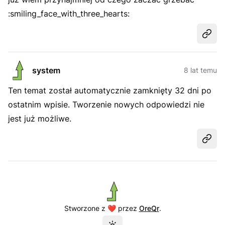
:smiling_face_with_three_hearts:
Udost
system
8 lat temu
Ten temat został automatycznie zamknięty 32 dni po
ostatnim wpisie. Tworzenie nowych odpowiedzi nie
jest już możliwe.
Udost
Stworzone z ❤️ przez
OreQr
.