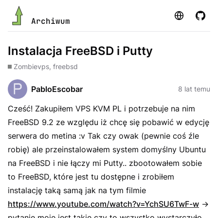
Strona
GitHu
Archiwum
Instalacja FreeBSD i Putty
Zombie
vps, freebsd
PabloEscobar
8 lat temu
Cześć! Zakupiłem VPS KVM PL i potrzebuje na nim
FreeBSD 9.2 ze względu iż chcę się pobawić w edycję
serwera do metina :v Tak czy owak (pewnie coś źle
robię) ale przeinstalowałem system domyślny Ubuntu
na FreeBSD i nie łączy mi Putty.. zbootowałem sobie
to FreeBSD, które jest tu dostępne i zrobiłem
instalację taką samą jak na tym filmie
https://www.youtube.com/watch?v=YchSU6TwF-w
->
pytanie moje jest takie czy to wszystko wystarczyło