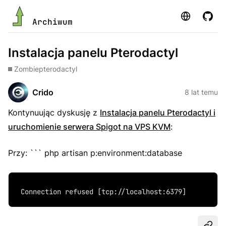
Strona
GitHu
Archiwum
Instalacja panelu Pterodactyl
Zombie
pterodactyl
Crido
8 lat temu
Kontynuując dyskusję z
Instalacja panelu Pterodactyl i
uruchomienie serwera Spigot na VPS KVM
:
Przy: ``` php artisan p:environment:database
 Connection refused [tcp://localhost:6379]