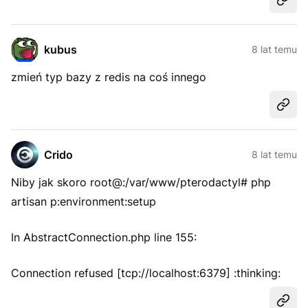
Udost
kubus
8 lat temu
zmień typ bazy z redis na coś innego
Udost
Crido
8 lat temu
Niby jak skoro root@:/var/www/pterodactyl# php
artisan p:environment:setup
In AbstractConnection.php line 155:
Connection refused [tcp://localhost:6379] :thinking:
Udost