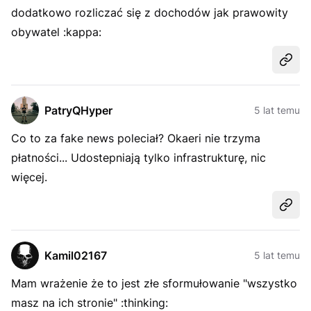
dodatkowo rozliczać się z dochodów jak prawowity
obywatel :kappa:
Udost
PatryQHyper
5 lat temu
Co to za fake news poleciał? Okaeri nie trzyma
płatności... Udostepniają tylko infrastrukturę, nic
więcej.
Udost
Kamil02167
5 lat temu
Mam wrażenie że to jest złe sformułowanie "wszystko
masz na ich stronie" :thinking: