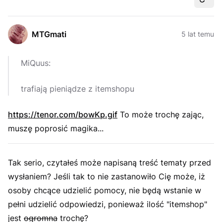
Udost
MTGmati
5 lat temu
MiQuus:
trafiają pieniądze z itemshopu
https://tenor.com/bowKp.gif
To może trochę zając,
muszę poprosić magika...
Tak serio, czytałeś może napisaną treść tematy przed
wysłaniem? Jeśli tak to nie zastanowiło Cię może, iż
osoby chcące udzielić pomocy, nie będą wstanie w
pełni udzielić odpowiedzi, ponieważ ilość "itemshop"
jest
ogromna
trochę?