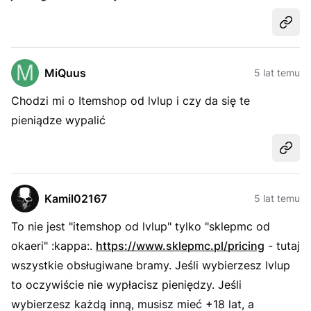
Udost
MiQuus
5 lat temu
Chodzi mi o Itemshop od lvlup i czy da się te
pieniądze wypalić
Udost
Kamil02167
5 lat temu
To nie jest "itemshop od lvlup" tylko "sklepmc od
okaeri" :kappa:.
https://www.sklepmc.pl/pricing
- tutaj
wszystkie obsługiwane bramy. Jeśli wybierzesz lvlup
to oczywiście nie wypłacisz pieniędzy. Jeśli
wybierzesz każdą inną, musisz mieć +18 lat, a