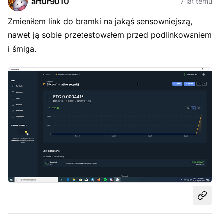
artur9010
7 lat temu
Zmieniłem link do bramki na jakąś sensowniejszą,
nawet ją sobie przetestowałem przed podlinkowaniem
i śmiga.
Udost