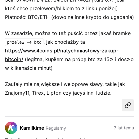
ktoś chce przelewem/blikiem to z linku poniżej)
Płatność: BTC/ETH (dowolne inne krypto do ugadania)
W zasadzie, można to też puścić przez jakąś bramkę
, jak chociażby ta
przelew -> btc
https://www.4coins.pl/natychmiastowy-zakup-
bitcoin/
(legitna, kupiłem na próbę btc za 15zł i doszło
w kilkanaście minut)
Zaufały mie największe liwelopowe sławy, takie jak
Znajomy11, Tirex, Lipton czy jacyś inni ludzie.
Udost
Kamilkime
7 lat temu
Regularny