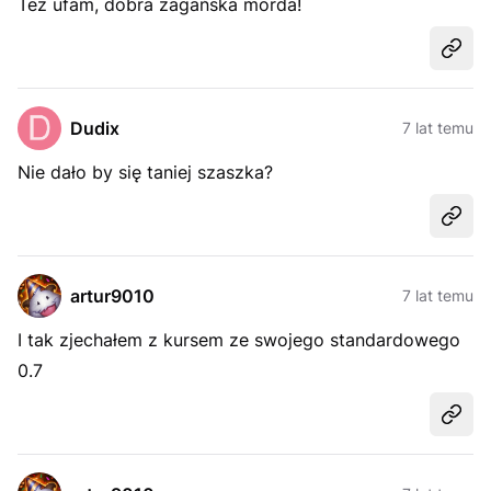
Też ufam, dobra żagańska morda!
Udost
Dudix
7 lat temu
Nie dało by się taniej szaszka?
Udost
artur9010
7 lat temu
I tak zjechałem z kursem ze swojego standardowego
0.7
Udost