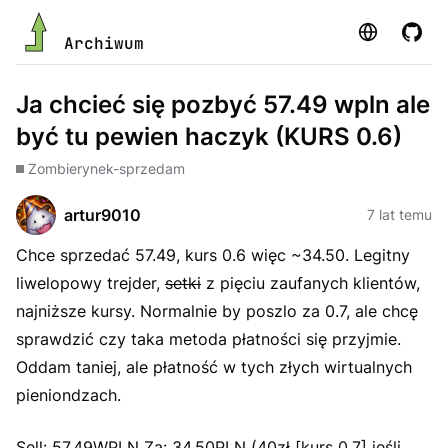
Strona
GitHu
Archiwum
Ja chcieć się pozbyć 57.49 wpln ale
być tu pewien haczyk (KURS 0.6)
Zombie
rynek-sprzedam
artur9010
7 lat temu
Chce sprzedać 57.49, kurs 0.6 więc ~34.50. Legitny
liwelopowy trejder,
setki
z pięciu zaufanych klientów,
najniższe kursy. Normalnie by poszlo za 0.7, ale chcę
sprawdzić czy taka metoda płatności się przyjmie.
Oddam taniej, ale płatność w tych złych wirtualnych
pieniondzach.
Sell: 57,49WPLN Za: 34.50PLN (40zł [kurs 0.7] jeśli