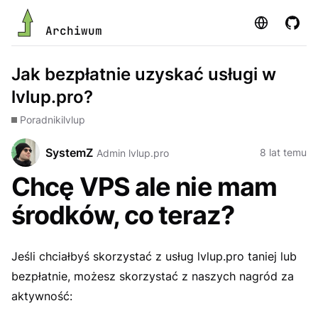
Strona
GitHu
Archiwum
Jak bezpłatnie uzyskać usługi w
lvlup.pro?
Poradniki
lvlup
SystemZ
8 lat temu
Admin lvlup.pro
Chcę VPS ale nie mam
środków, co teraz?
Jeśli chciałbyś skorzystać z usług lvlup.pro taniej lub
bezpłatnie, możesz skorzystać z naszych nagród za
aktywność: