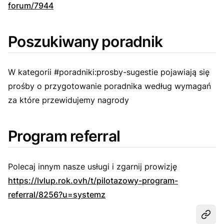
forum/7944
Poszukiwany poradnik
W kategorii #poradniki:prosby-sugestie pojawiają się
prośby o przygotowanie poradnika według wymagań
za które przewidujemy nagrody
Program referral
Polecaj innym nasze usługi i zgarnij prowizję
https://lvlup.rok.ovh/t/pilotazowy-program-
referral/8256?u=systemz
Udost