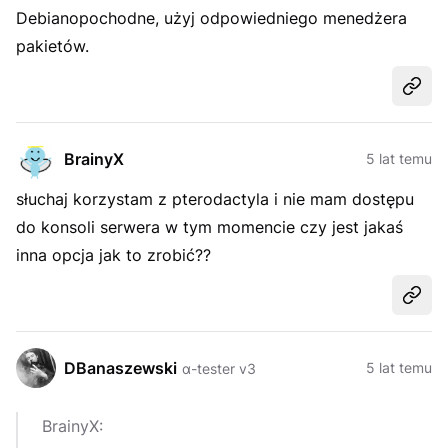
Debianopochodne, użyj odpowiedniego menedżera
pakietów.
Udost
BrainyX
5 lat temu
słuchaj korzystam z pterodactyla i nie mam dostępu
do konsoli serwera w tym momencie czy jest jakaś
inna opcja jak to zrobić??
Udost
DBanaszewski
5 lat temu
α-tester v3
BrainyX: