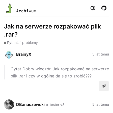
Strona
GitHu
Archiwum
Jak na serwerze rozpakować plik
.rar?
Pytania i problemy
BrainyX
5 lat temu
Cytat Dobry wieczór. Jak rozpakować na serwerze
plik .rar i czy w ogólne da się to zrobić???
Udost
DBanaszewski
5 lat temu
α-tester v3