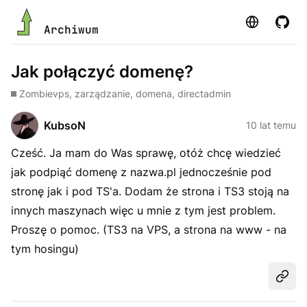
Strona
GitHu
Archiwum
Jak połączyć domenę?
Zombie
vps, zarządzanie, domena, directadmin
KubsoN
10 lat temu
Cześć. Ja mam do Was sprawę, otóż chcę wiedzieć
jak podpiąć domenę z nazwa.pl jednocześnie pod
stronę jak i pod TS'a. Dodam że strona i TS3 stoją na
innych maszynach więc u mnie z tym jest problem.
Proszę o pomoc. (TS3 na VPS, a strona na www - na
tym hosingu)
Udost