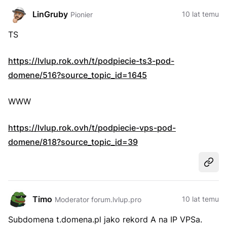
LinGruby
10 lat temu
Pionier
TS
https://lvlup.rok.ovh/t/podpiecie-ts3-pod-
domene/516?source_topic_id=1645
WWW
https://lvlup.rok.ovh/t/podpiecie-vps-pod-
domene/818?source_topic_id=39
Udost
Timo
10 lat temu
Moderator forum.lvlup.pro
Subdomena t.domena.pl jako rekord A na IP VPSa.