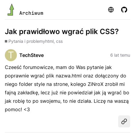
Strona
GitHu
Archiwum
Jak prawidłowo wgrać plik CSS?
Pytania i problemy
html, css
TechSteve
6 lat temu
Czeeść forumowicze, mam do Was pytanie jak
poprawnie wgrać plik nazwa.html oraz dołączony do
niego folder style na strone, kolego ZiNroX zrobił mi
fajną zakładkę, lecz już nie powiedział jak ją wgrać bo
jak robię to po swojemu, to nie działa. Liczę na waszą
pomoc! <3
Udost