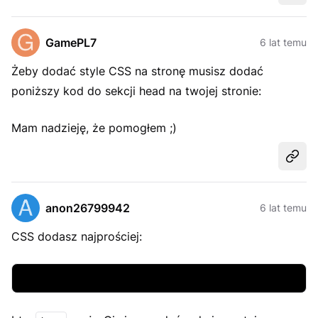
GamePL7
6 lat temu
Żeby dodać style CSS na stronę musisz dodać
poniższy kod do sekcji head na twojej stronie:
Mam nadzieję, że pomogłem ;)
Udost
anon26799942
6 lat temu
CSS dodasz najprościej: