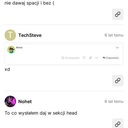
nie dawaj spacji i bez (
Udost
TechSteve
6 lat temu
xd
Udost
Nohet
6 lat temu
To co wysłałem daj w sekcji head
Udost