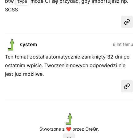
btw
może Ci się przydać, gdy importujesz np.
type
SCSS
Udost
system
6 lat temu
Ten temat został automatycznie zamknięty 32 dni po
ostatnim wpisie. Tworzenie nowych odpowiedzi nie
jest już możliwe.
Udost
Stworzone z ❤️ przez
OreQr
.