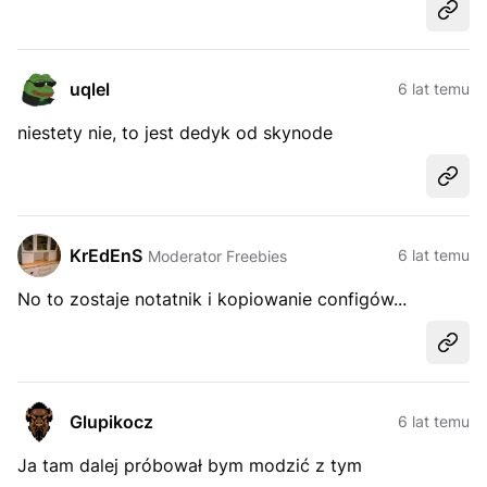
Udost
uqlel
6 lat temu
niestety nie, to jest dedyk od skynode
Udost
KrEdEnS
6 lat temu
Moderator Freebies
No to zostaje notatnik i kopiowanie configów...
Udost
Glupikocz
6 lat temu
Ja tam dalej próbował bym modzić z tym