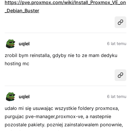
https://pve.proxmox.com/wiki/Install_Proxmox_VE_on
_Debian_Buster
Udost
uqlel
6 lat temu
zrobil bym reinstalla, gdyby nie to ze mam dedyku
hosting mc
Udost
uqlel
6 lat temu
udało mi się usuwając wszystkie foldery proxmoxa,
purgujac pve-manager,proxmox-ve, a nastepnie
pozostale pakiety. pozniej zainstalowalem ponownie,