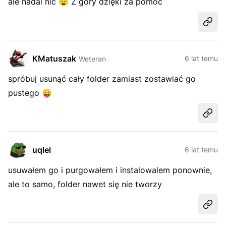
ale nadal nic
😦
Z góry dzięki za pomoc
Udost
KMatuszak
6 lat temu
Weteran
spróbuj usunąć cały folder zamiast zostawiać go
pustego
😛
Udost
uqlel
6 lat temu
usuwałem go i purgowałem i instalowalem ponownie,
ale to samo, folder nawet się nie tworzy
Udost