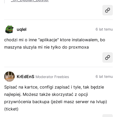
Udost
uqlel
6 lat temu
chodzi mi o inne "aplikacje" ktore instalowalem, bo
maszyna sluzyla mi nie tylko do proxmoxa
Udost
KrEdEnS
6 lat temu
Moderator Freebies
Spisać na kartce, configi zapisać i tyle, tak będzie
najlepiej. Możesz także skorzystać z opcji
przywrócenia backupa (jeżeli masz serwer na lvlup)
(ticket)