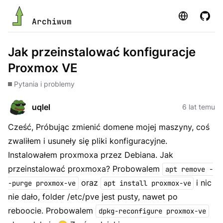
Strona
GitHu
Archiwum
Jak przeinstalować konfiguracje
Proxmox VE
Pytania i problemy
uqlel
6 lat temu
Cześć, Próbując zmienić domene mojej maszyny, coś
zwaliłem i usuneły się pliki konfiguracyjne.
Instalowałem proxmoxa przez Debiana. Jak
przeinstalować proxmoxa? Probowalem
apt remove -
oraz
i nic
-purge proxmox-ve
apt install proxmox-ve
nie dało, folder /etc/pve jest pusty, nawet po
reboocie. Probowalem
dpkg-reconfigure proxmox-ve