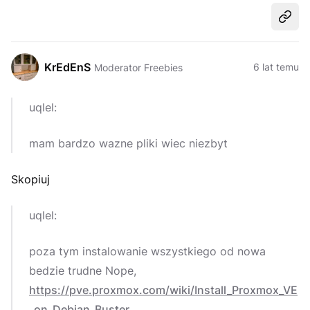
Udost
KrEdEnS
6 lat temu
Moderator Freebies
uqlel:
mam bardzo wazne pliki wiec niezbyt
Skopiuj
uqlel:
poza tym instalowanie wszystkiego od nowa
bedzie trudne Nope,
https://pve.proxmox.com/wiki/Install_Proxmox_VE
_on_Debian_Buster