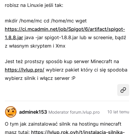
robisz na Linuxie jeśli tak:
mkdir /home/mc cd /home/mc wget
https://ci.mcadmin.net/job/Spigot/6/artifact/spigot-
1.8.8.jar
java -jar spigot-1.8.8.jar lub w screenie, bądź
z własnym skryptem i Xmx
Jest też prostszy sposób kup serwer Minecraft na
https://lvlup.pro/
wybierz pakiet który ci się spodoba
wybierz silnik i włącz serwer :P
Udost
adminek153
10 lat temu
Moderator forum.lvlup.pro
O tym jak zainstalować silnik na hostingu minecraft
masz tutaj:
https://lvlup.rok.ovh/t/instalacja-silnika-