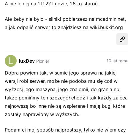
A nie lepiej na 1.11.2? Ludzie, 1.8 to staroć.
Ale żeby nie było - silniki pobierzesz na mcadmin.net,
a jak odpalić serwer to znajdziesz na wiki.bukkit.org
Udost
luxDev
10 lat temu
Pionier
Dobra powiem tak, w sumie jego sprawa na jakiej
wersji robi serwer, może nie podoba mu się coś w
wyżzesj jego maszyna, jego znajomii, do grania np.
także pomińmy ten szczegół chodź i tak każdy zaleca
najnowszą bo inne nie są wspierane i mają bugi które
zostały naprawiony w wyższych.
Podam ci mój sposób najprostszy, tylko nie wiem czy