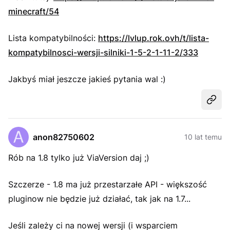
minecraft/54
Lista kompatybilności:
https://lvlup.rok.ovh/t/lista-
kompatybilnosci-wersji-silniki-1-5-2-1-11-2/333
Jakbyś miał jeszcze jakieś pytania wal :)
Udost
anon82750602
10 lat temu
Rób na 1.8 tylko już ViaVersion daj ;)
Szczerze - 1.8 ma już przestarzałe API - większość
pluginow nie będzie już działać, tak jak na 1.7...
Jeśli zależy ci na nowej wersji (i wsparciem