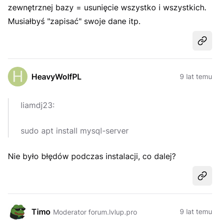
zewnętrznej bazy = usunięcie wszystko i wszystkich.
Musiałbyś "zapisać" swoje dane itp.
Udost
HeavyWolfPL
9 lat temu
liamdj23:
sudo apt install mysql-server
Nie było błędów podczas instalacji, co dalej?
Udost
Timo
9 lat temu
Moderator forum.lvlup.pro