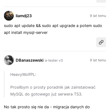
liamdj23
9 lat temu
sudo apt update && sudo apt upgrade a potem sudo
apt install mysql-server
Udost
DBanaszewski
9 lat temu
α-tester v3
HeavyWolfPL:
Prosiłbym o prosty poradnik jak zainstalować
MySQL do gotowego już serwera TS3.
No tak prosto się nie da - migracja danych do