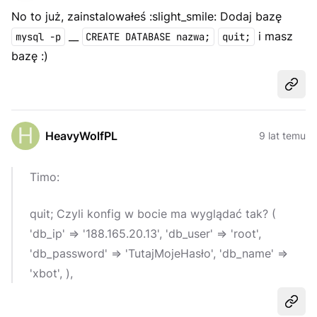
No to już, zainstalowałeś :slight_smile: Dodaj bazę
__
i masz
mysql -p
CREATE DATABASE nazwa;
quit;
bazę :)
Udost
HeavyWolfPL
9 lat temu
Timo:
quit; Czyli konfig w bocie ma wyglądać tak? (
'db_ip' => '188.165.20.13', 'db_user' => 'root',
'db_password' => 'TutajMojeHasło', 'db_name' =>
'xbot', ),
Udost