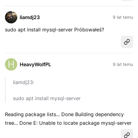
liamdj23
9 lat temu
sudo apt install mysql-server Próbowałeś?
Udost
HeavyWolfPL
9 lat temu
liamdj23:
sudo apt install mysql-server
Reading package lists... Done Building dependency
tree... Done E: Unable to locate package mysql-server
Udost