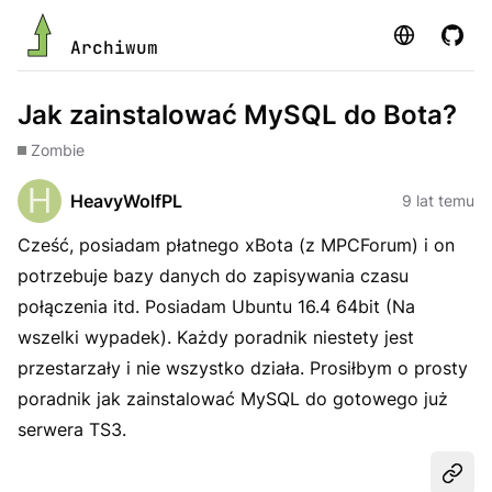
Strona
GitHu
Archiwum
Jak zainstalować MySQL do Bota?
Zombie
HeavyWolfPL
9 lat temu
Cześć, posiadam płatnego xBota (z MPCForum) i on
potrzebuje bazy danych do zapisywania czasu
połączenia itd. Posiadam Ubuntu 16.4 64bit (Na
wszelki wypadek). Każdy poradnik niestety jest
przestarzały i nie wszystko działa. Prosiłbym o prosty
poradnik jak zainstalować MySQL do gotowego już
serwera TS3.
Udost