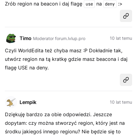
Zrób region na beacon i daj flagę
na
:>
use
deny
Udost
Timo
10 lat temu
Moderator forum.lvlup.pro
Czyli WorldEdita też chyba masz :P Dokładnie tak,
utwórz region na tą kratkę gdzie masz beacona i daj
flagę USE na deny.
Udost
Lempik
10 lat temu
Dziękuję bardzo za obie odpowiedzi. Jeszcze
dopytam: czy można stworzyć region, który jest na
środku jakiegoś innego regionu? Nie będzie się to