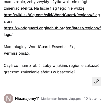
mam zrobić, żeby zwykły użytkownik nie mógł
zmieniać efektu. Na liście flag tego nie widzę:
http://wiki.sk89q.com/wiki/WorldGuard/Regions/Flag
s
ani
https://worldguard.enginehub.org/en/latest/regions/f
lags/
Mam pluginy: WorldGuard, EssentialsEx,
PermissionsEx.
Czyli co mam zrobić, żeby w jakimś regionie zakazać
graczom zmienianie efektu w beaconie?
Udost
Nieznajomy11
10 lat temu
Moderator forum.lvlup.pro