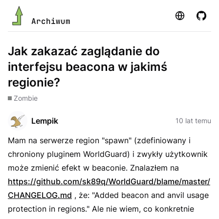
Strona
GitHu
Archiwum
Jak zakazać zaglądanie do
interfejsu beacona w jakimś
regionie?
Zombie
Lempik
10 lat temu
Mam na serwerze region "spawn" (zdefiniowany i
chroniony pluginem WorldGuard) i zwykły użytkownik
może zmienić efekt w beaconie. Znalazłem na
https://github.com/sk89q/WorldGuard/blame/master/
CHANGELOG.md
, że: "Added beacon and anvil usage
protection in regions." Ale nie wiem, co konkretnie