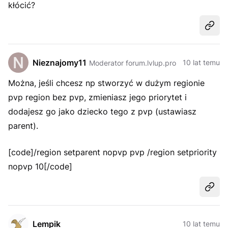
kłócić?
Udost
Nieznajomy11
10 lat temu
Moderator forum.lvlup.pro
Można, jeśli chcesz np stworzyć w dużym regionie
pvp region bez pvp, zmieniasz jego priorytet i
dodajesz go jako dziecko tego z pvp (ustawiasz
parent).
[code]/region setparent nopvp pvp /region setpriority
nopvp 10[/code]
Udost
Lempik
10 lat temu