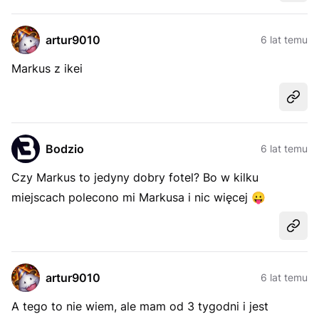
artur9010
6 lat temu
Markus z ikei
Udost
Bodzio
6 lat temu
Czy Markus to jedyny dobry fotel? Bo w kilku
miejscach polecono mi Markusa i nic więcej
😛
Udost
artur9010
6 lat temu
A tego to nie wiem, ale mam od 3 tygodni i jest