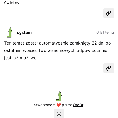
świetny.
Udost
system
6 lat temu
Ten temat został automatycznie zamknięty 32 dni po
ostatnim wpisie. Tworzenie nowych odpowiedzi nie
jest już możliwe.
Udost
Stworzone z ❤️ przez
OreQr
.
Przełącz motyw