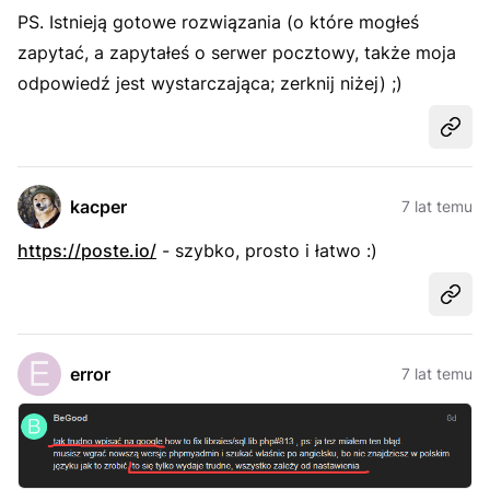
PS. Istnieją gotowe rozwiązania (o które mogłeś
zapytać, a zapytałeś o serwer pocztowy, także moja
odpowiedź jest wystarczająca; zerknij niżej) ;)
Udost
kacper
7 lat temu
https://poste.io/
- szybko, prosto i łatwo :)
Udost
error
7 lat temu