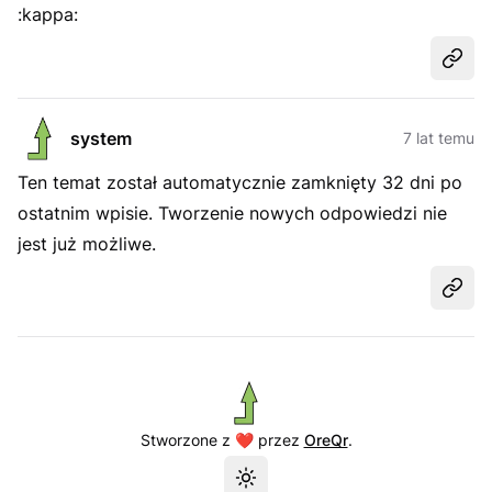
:kappa:
Udost
system
7 lat temu
Ten temat został automatycznie zamknięty 32 dni po
ostatnim wpisie. Tworzenie nowych odpowiedzi nie
jest już możliwe.
Udost
Stworzone z ❤️ przez
OreQr
.
Przełącz motyw