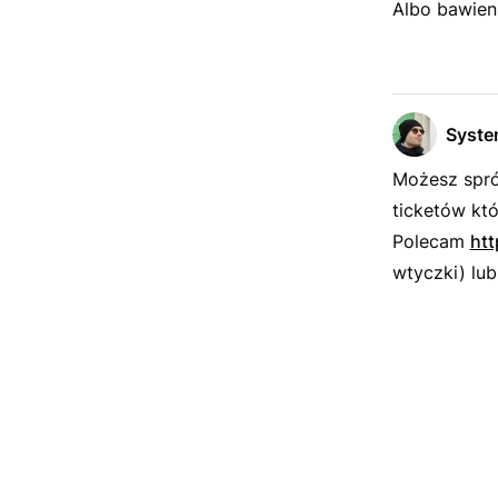
Albo bawieni
Syst
Możesz spró
ticketów któ
Polecam
htt
wtyczki) lu