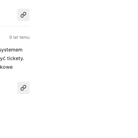
Udostępnij
9 lat temu
 systemem
ć tickety.
tkowe
Udostępnij