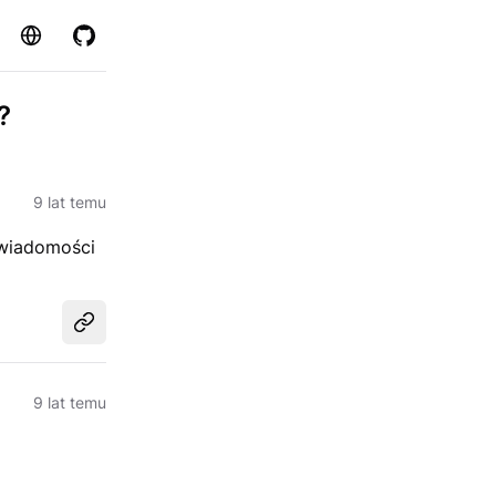
Strona
GitHub
?
9 lat temu
 wiadomości
Udostępnij
9 lat temu