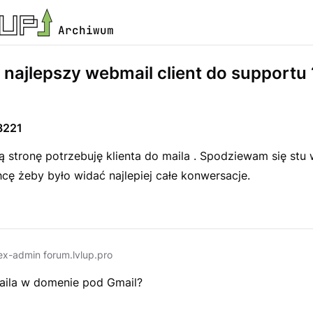
Archiwum
t najlepszy webmail client do supportu 
3221
 stronę potrzebuję klienta do maila . Spodziewam się stu
hcę żeby było widać najlepiej całe konwersacje.
ex-admin forum.lvlup.pro
aila w domenie pod Gmail?