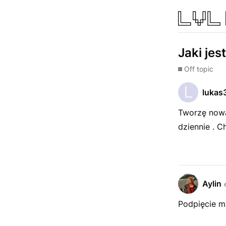
Jaki jes
Off topic
lukas
Tworzę nową
dziennie . C
Aylin
Podpięcie m