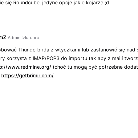
e się Roundcube, jedyne opcje jakie kojarzę ;d
emZ
Admin lvlup.pro
bować Thunderbirda z wtyczkami lub zastanowić się nad
ry korzysta z IMAP/POP3 do importu tak aby z maili tworzy
p://www.redmine.org/
(choć tu mogą być potrzebne doda
b
https://getbrimir.com/