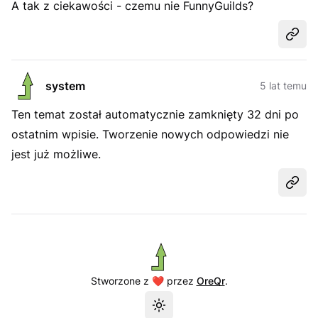
A tak z ciekawości - czemu nie FunnyGuilds?
Udost
system
5 lat temu
Ten temat został automatycznie zamknięty 32 dni po
ostatnim wpisie. Tworzenie nowych odpowiedzi nie
jest już możliwe.
Udost
Stworzone z ❤️ przez
OreQr
.
Przełącz motyw