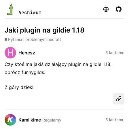
Strona
GitHu
Archiwum
Jaki plugin na gildie 1.18
Pytania i problemy
minecraft
Hehesz
5 lat temu
Czy ktoś ma jakiś działający plugin na gildie 1.18.
oprócz funnygilds.
Z góry dzieki
Udost
Kamilkime
5 lat temu
Regularny