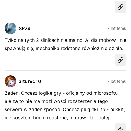
Udost
SP24
7 lat temu
Tylko na tych 2 silnikach nie ma np. AI dla mobow i nie
spawnują się, mechanika redstone również nie działa.
Udost
artur9010
7 lat temu
Żaden. Chcesz logikę gry - oficjalny od microsoftu,
ale za to nie ma mozliwosci rozszerzenia tego
serwera w zaden sposob. Chcesz pluginki itp - nukkit,
ale kosztem braku redstone, mobow i tak dalej