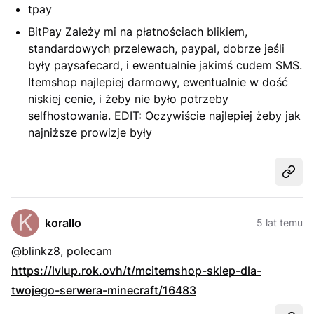
tpay
BitPay Zależy mi na płatnościach blikiem,
standardowych przelewach, paypal, dobrze jeśli
były paysafecard, i ewentualnie jakimś cudem SMS.
Itemshop najlepiej darmowy, ewentualnie w dość
niskiej cenie, i żeby nie było potrzeby
selfhostowania. EDIT: Oczywiście najlepiej żeby jak
najniższe prowizje były
Udost
korallo
5 lat temu
@blinkz8, polecam
https://lvlup.rok.ovh/t/mcitemshop-sklep-dla-
twojego-serwera-minecraft/16483