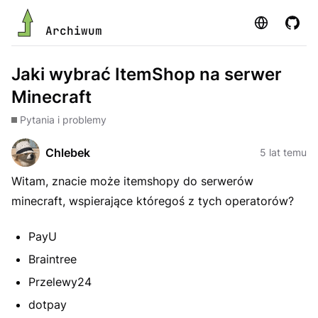
Strona
GitHu
Archiwum
Jaki wybrać ItemShop na serwer
Minecraft
Pytania i problemy
Chlebek
5 lat temu
Witam, znacie może itemshopy do serwerów
minecraft, wspierające któregoś z tych operatorów?
PayU
Braintree
Przelewy24
dotpay