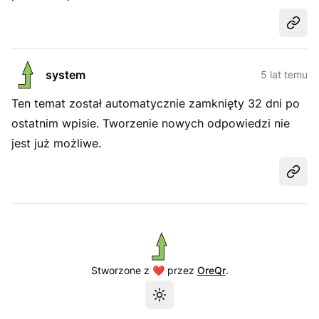
Udost
system
5 lat temu
Ten temat został automatycznie zamknięty 32 dni po
ostatnim wpisie. Tworzenie nowych odpowiedzi nie
jest już możliwe.
Udost
Stworzone z ❤️ przez
OreQr
.
Przełącz motyw