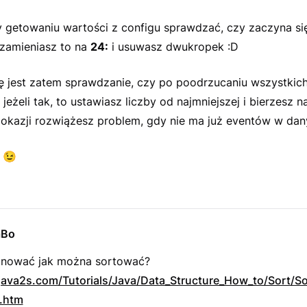
 getowaniu wartości z configu sprawdzać, czy zaczyna s
o zamieniasz to na
24:
i usuwasz dwukropek :D
ę jest zatem sprawdzanie, czy po poodrzucaniu wszystkich 
 jeżeli tak, to ustawiasz liczby od najmniejszej i bierzesz n
okazji rozwiążesz problem, gdy nie ma już eventów w da
m
😉
aBo
inować jak można sortować?
java2s.com/Tutorials/Java/Data_Structure_How_to/Sort/Sor
s.htm