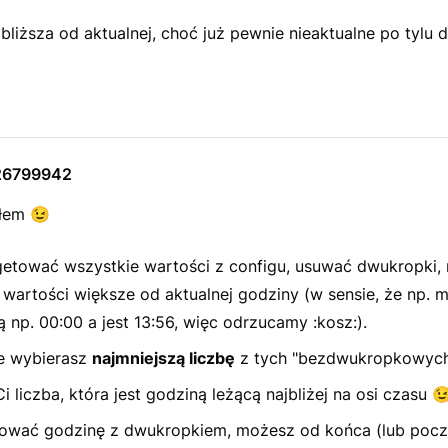
liższa od aktualnej, choć już pewnie nieaktualne po tylu 
26799942
yłem
😉
etować wszystkie wartości z configu, usuwać dwukropki, 
 wartości większe od aktualnej godziny (w sensie, że np. 
 np. 00:00 a jest 13:56, więc odrzucamy :kosz:).
e wybierasz
najmniejszą liczbę
z tych "bezdwukropkowych
i liczba, która jest godziną leżącą najbliżej na osi czasu

ować godzinę z dwukropkiem, możesz od końca (lub poc