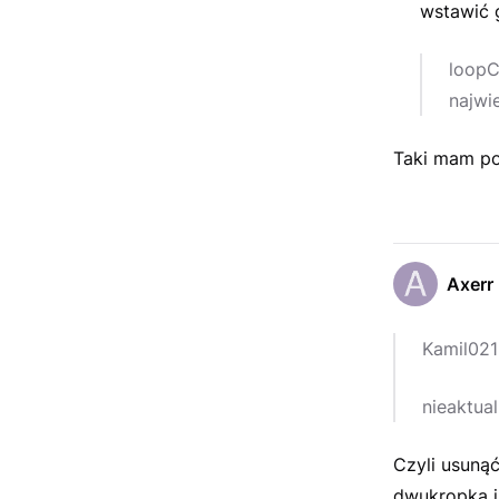
wstawić g
loopC
najwi
Taki mam po
Axerr
Kamil021
nieaktual
Czyli usunąć
dwukropka i 