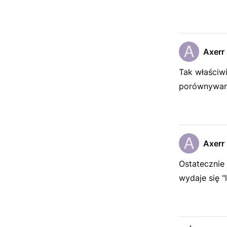
Axerr
Tak właściw
porównywania
Axerr
Ostatecznie
wydaje się "