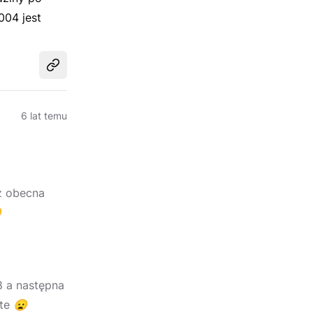
004 jest
Udostępnij
6 lat temu
iż obecna

8 a następna
ęte
😦