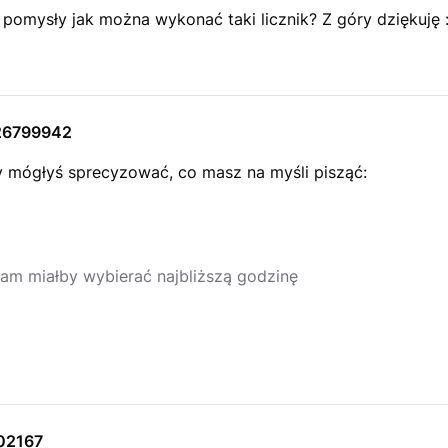
 pomysły jak można wykonać taki licznik? Z góry dziękuję :
26799942
 mógłyś sprecyzować, co masz na myśli pisząć:
ram miałby wybierać najbliższą godzinę
02167