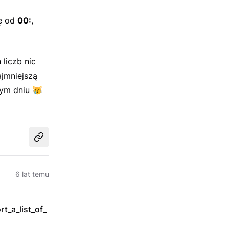
ię od
00:
,
liczb nic
ajmniejszą
nym dniu
😿
Udostępnij
6 lat temu
t_a_list_of_