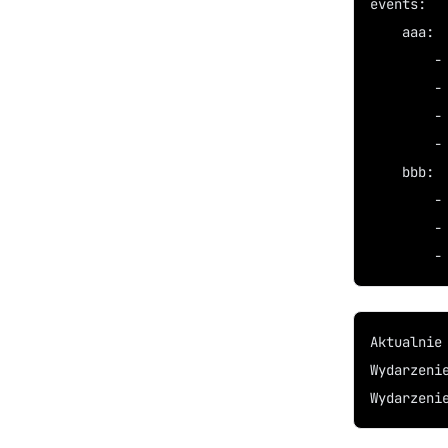
events:
    aaa:
        -
        -
        -
        -
    bbb:
        -
        -
        -
Aktualnie
Wydarzeni
Wydarzeni