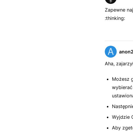
Zapewne najb
:thinking:
anon
Aha, zajarz
Możesz g
wybierać
ustawioną
Następni
Wyjdzie C
Aby zget