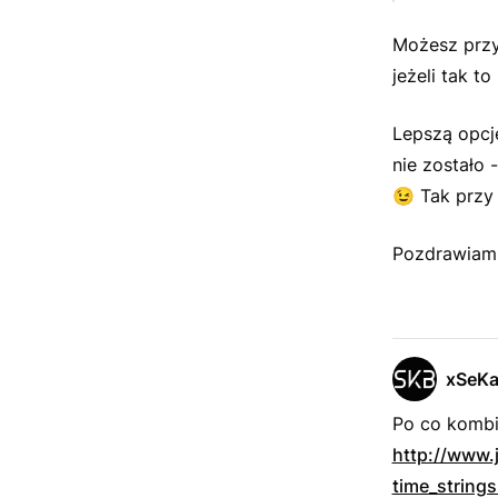
Możesz przy
jeżeli tak t
Lepszą opcj
nie zostało -
😉
Tak przy 
Pozdrawia
xSeK
Po co komb
http://www.
time_string