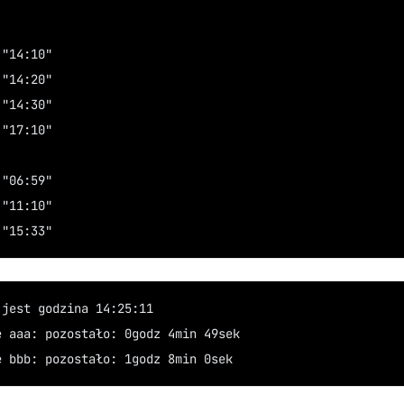
 "14:10"
 "14:20"
 "14:30"
 "17:10"
 "06:59"
 "11:10"
 "15:33"
 jest godzina 14:25:11
e aaa: pozostało: 0godz 4min 49sek
e bbb: pozostało: 1godz 8min 0sek