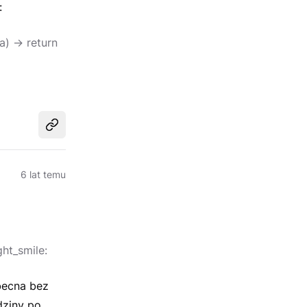
:
) -> return
Udostępnij
6 lat temu
ght_smile:
obecna bez
dziny po