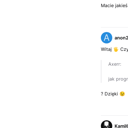
Macie jakieś
anon
Witaj
🖐️
Czy
Axerr:
jak prog
? Dzięki
😉
Kamil