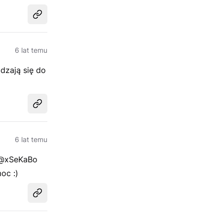
Udostępnij
6 lat temu
dzają się do
Udostępnij
6 lat temu
ł @xSeKaBo
oc :)
Udostępnij