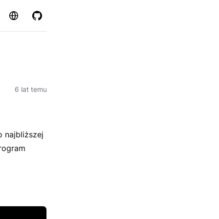
Strona
GitHub
6 lat temu
 najbliższej
program