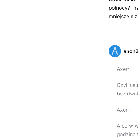
północy? Prz
mniejsze ni
anon
Axerr:
Czyli us
bez dwukr
Axerr:
A co w w
godzina 