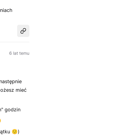
dniach
Udostępnij
6 lat temu
następnie
możesz mieć
" godzin

zątku
🙂
)