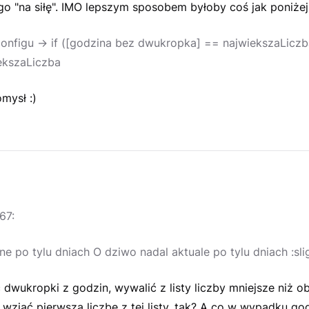
o "na siłę". IMO lepszym sposobem byłoby coś jak poniżej
onfigu -> if ([godzina bez dwukropka] == najwiekszaLiczba
ekszaLiczba
mysł :)
67:
ne po tylu dniach O dziwo nadal aktuale po tylu dniach :sli
 dwukropki z godzin, wywalić z listy liczby mniejsze niż 
wziąć pierwszą liczbę z tej listy, tak? A co w wypadku go