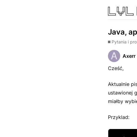
Java, ap
Pytania i pr
Axerr
Cześć,
Aktualnie pi
ustawionej 
miałby wybie
Przyklad: