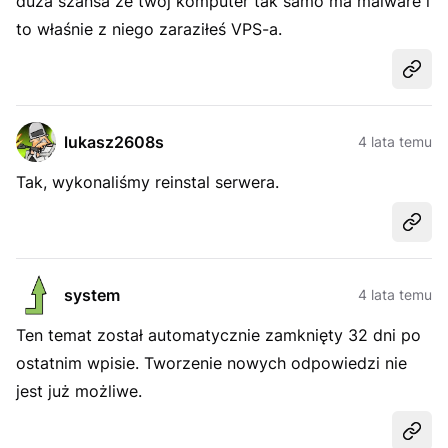
duża szansa że twój komputer tak samo ma malware i
to właśnie z niego zaraziłeś VPS-a.
Udost
lukasz2608s
4 lata temu
Tak, wykonaliśmy reinstal serwera.
Udost
system
4 lata temu
Ten temat został automatycznie zamknięty 32 dni po
ostatnim wpisie. Tworzenie nowych odpowiedzi nie
jest już możliwe.
Udost