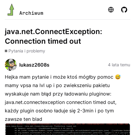
Strona
GitHu
Archiwum
java.net.ConnectException:
Connection timed out
Pytania i problemy
lukasz2608s
4 lata temu
Hejka mam pytanie i może ktoś mógłby pomoc 😅
mamy vpsa na lvl up i po zwiekszeniu pakietu
wyskakuje nam błąd przy ładowaniu pluginow:
java.net.connectexception connection timed out,
każdy plugin osobno ładuje się 2-3min i po tym
zawsze ten blad