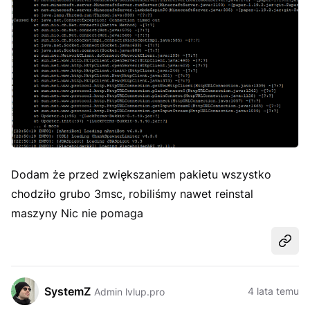
Dodam że przed zwiększaniem pakietu wszystko
chodziło grubo 3msc, robiliśmy nawet reinstal
maszyny Nic nie pomaga
Udost
SystemZ
4 lata temu
Admin lvlup.pro