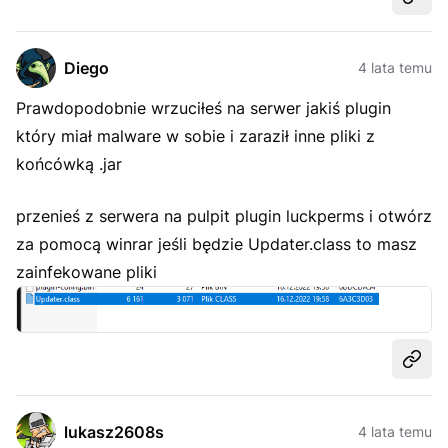
Udost
Diego
4 lata temu
Prawdopodobnie wrzuciłeś na serwer jakiś plugin
który miał malware w sobie i zaraził inne pliki z
końcówką .jar
przenieś z serwera na pulpit plugin luckperms i otwórz
za pomocą winrar jeśli będzie Updater.class to masz
zainfekowane pliki
Udost
lukasz2608s
4 lata temu