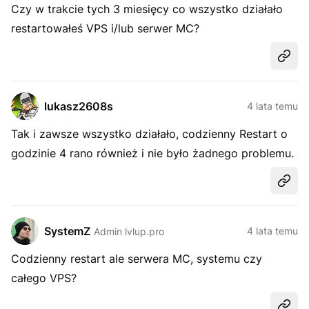
Czy w trakcie tych 3 miesięcy co wszystko działało
restartowałeś VPS i/lub serwer MC?
Udost
lukasz2608s
4 lata temu
Tak i zawsze wszystko działało, codzienny Restart o
godzinie 4 rano również i nie było żadnego problemu.
Udost
SystemZ
4 lata temu
Admin lvlup.pro
Codzienny restart ale serwera MC, systemu czy
całego VPS?