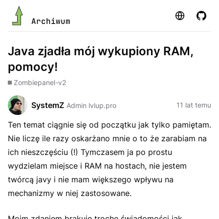
Strona
GitHu
Archiwum
Java zjadła mój wykupiony RAM,
pomocy!
Zombie
panel-v2
SystemZ
11 lat temu
Admin lvlup.pro
Ten temat ciągnie się od początku jak tylko pamiętam.
Nie liczę ile razy oskarżano mnie o to że zarabiam na
ich nieszczęściu (!) Tymczasem ja po prostu
wydzielam miejsce i RAM na hostach, nie jestem
twórcą javy i nie mam większego wpływu na
mechanizmy w niej zastosowane.
Moim zdaniem brakuje trochę świadomości jak