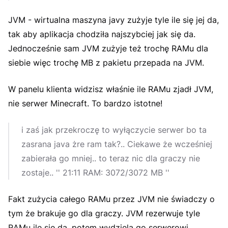
JVM - wirtualna maszyna javy zużyje tyle ile się jej da,
tak aby aplikacja chodziła najszybciej jak się da.
Jednocześnie sam JVM zużyje też trochę RAMu dla
siebie więc trochę MB z pakietu przepada na JVM.
W panelu klienta widzisz właśnie ile RAMu zjadł JVM,
nie serwer Minecraft. To bardzo istotne!
i zaś jak przekroczę to wyłączycie serwer bo ta
zasrana java żre ram tak?.. Ciekawe że wcześniej
zabierała go mniej.. to teraz nic dla graczy nie
zostaje.. '' 21:11 RAM: 3072/3072 MB ''
Fakt zużycia całego RAMu przez JVM nie świadczy o
tym że brakuje go dla graczy. JVM rezerwuje tyle
RAMu ile się da, potem wydziela go serwerowi