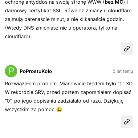
ochronę antyddos na swoją stronę WWW (
bez MC
) i
darmowy certyfikat SSL. Również zmiany u cloudflare
zajmują parenaście minut, a nie kilkanaście godzin.
(Wtedy DNS zmieniasz nie u operatora, tylko na
cloudflare)
Udost
PoProstuKolo
5 lat temu
Rozwiązałem problem. Mianowicie błędem było "0" XD
W rekordzie SRV, przed portem zapomniałem dopisać
"0", po jego dopisaniu zadziałało od razu. Dziękuję
wszystkim za pomoc
😃
Udost