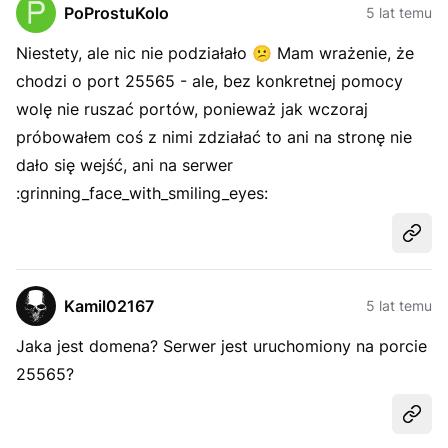
PoProstuKolo
5 lat temu
Niestety, ale nic nie podziałało
😕
Mam wrażenie, że
chodzi o port 25565 - ale, bez konkretnej pomocy
wolę nie ruszać portów, ponieważ jak wczoraj
próbowałem coś z nimi zdziałać to ani na stronę nie
dało się wejść, ani na serwer
:grinning_face_with_smiling_eyes:
Udost
Kamil02167
5 lat temu
Jaka jest domena? Serwer jest uruchomiony na porcie
25565?
Udost