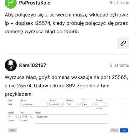
PoProstuKolo
5 lat temu
Aby połączyć się z serwerem muszę wklepać cyfrowe
ip + dopisek :25574, kiedy próbuję połączyć się przez
domenę wyrzuca błąd od 25565
Udost
Kamil02167
5 lat temu
Wyrzuca błąd, gdyż domena wskazuje na port 25565,
a nie 25574. Ustaw rekord SRV zgodnie z tym
przykładem: