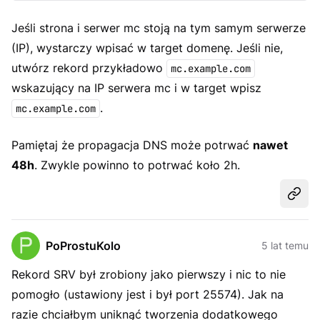
Jeśli strona i serwer mc stoją na tym samym serwerze
(IP), wystarczy wpisać w target domenę. Jeśli nie,
utwórz rekord przykładowo
mc.example.com
wskazujący na IP serwera mc i w target wpisz
.
mc.example.com
Pamiętaj że propagacja DNS może potrwać
nawet
48h
. Zwykle powinno to potrwać koło 2h.
Udost
PoProstuKolo
5 lat temu
Rekord SRV był zrobiony jako pierwszy i nic to nie
pomogło (ustawiony jest i był port 25574). Jak na
razie chciałbym uniknąć tworzenia dodatkowego