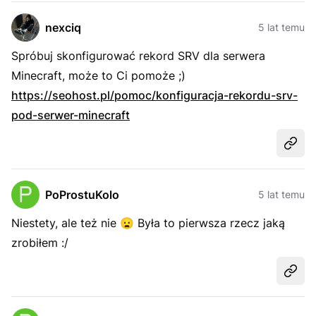
nexciq
5 lat temu
Spróbuj skonfigurować rekord SRV dla serwera
Minecraft, może to Ci pomoże ;)
https://seohost.pl/pomoc/konfiguracja-rekordu-srv-
pod-serwer-minecraft
Udost
PoProstuKolo
5 lat temu
Niestety, ale też nie
😦
Była to pierwsza rzecz jaką
zrobiłem :/
Udost