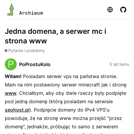
Strona
GitHu
Archiwum
Jedna domena, a serwer mc i
strona www
Pytania i problemy
PoProstuKolo
5 lat temu
Witam!
Posiadam serwer vps na państwa stronie.
Mam na nim postawiony serwer minecraft jak i stronę
www
. Chciałbym, aby oby dwie rzeczy były podpięte
pod jedną domenę (którą posiadam na serwisie
seohost.pl
). Podpięcie domeny do IPv4 VPS'u
powoduje, że na stronę www można przejść "przez
domenę", jednakże, próbując to samo z serwerem