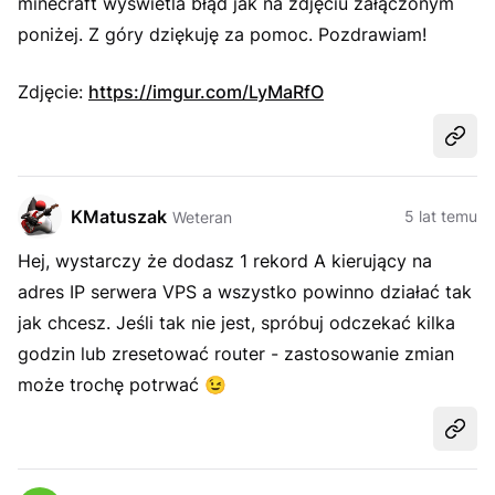
minecraft wyświetla błąd jak na zdjęciu załączonym
poniżej. Z góry dziękuję za pomoc. Pozdrawiam!
Zdjęcie:
https://imgur.com/LyMaRfO
Udost
KMatuszak
5 lat temu
Weteran
Hej, wystarczy że dodasz 1 rekord A kierujący na
adres IP serwera VPS a wszystko powinno działać tak
jak chcesz. Jeśli tak nie jest, spróbuj odczekać kilka
godzin lub zresetować router - zastosowanie zmian
może trochę potrwać
😉
Udost