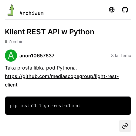
Strona
GitHu
Archiwum
Klient REST API w Python
Zombie
anon10657637
8 lat temu
Taka prosta libka pod Pythona.
https://github.com/mediascopegroup/light-rest-
client
pip install light-rest-client
Udost