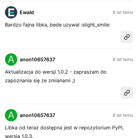
Ewald
8 lat temu
Bardzo fajna libka, bede uzywal :slight_smile:
Udost
anon10657637
8 lat temu
Aktualizacja do wersji 1.0.2 - zapraszam do
zapoznania się ze zmianami ;)
Udost
anon10657637
8 lat temu
Libka od teraz dostępna jest w repozytorium PyPI,
wersja 1.0.3.