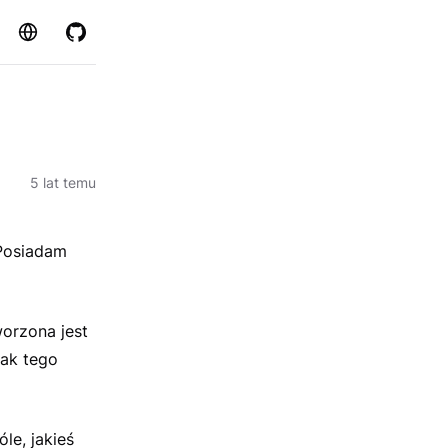
Strona
GitHub
5 lat temu
 Posiadam
worzona jest
jak tego
le, jakieś