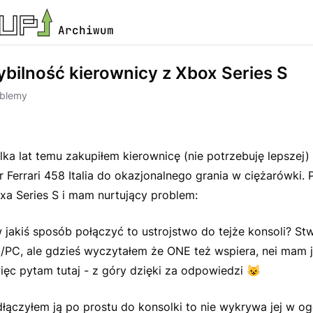
Archiwum
bilność kierownicy z Xbox Series S
oblemy
ilka lat temu zakupiłem kierownicę (nie potrzebuję lepszej)
 Ferrari 458 Italia do okazjonalnego grania w ciężarówki.
xa Series S i mam nurtujący problem:
 jakiś sposób połączyć to ustrojstwo do tejże konsoli? St
/PC, ale gdzieś wyczytałem że ONE też wspiera, nei mam 
ięc pytam tutaj - z góry dzięki za odpowiedzi
😺
dłączyłem ją po prostu do konsolki to nie wykrywa jej w ogó