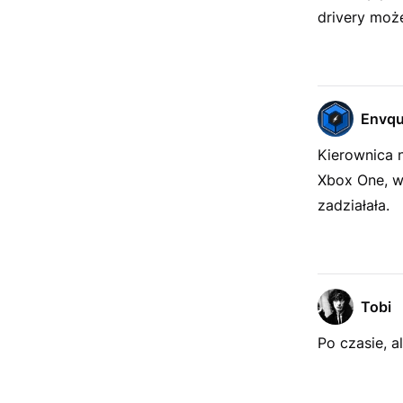
drivery moż
Envq
Kierownica n
Xbox One, wi
zadziałała.
Tobi
Po czasie, a