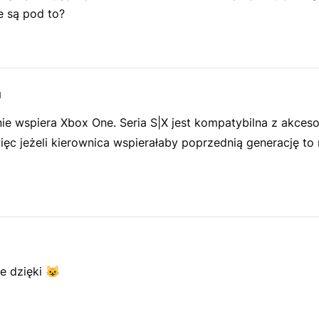
e są pod to?
u
ie wspiera Xbox One. Seria S|X jest kompatybilna z akceso
ęc jeżeli kierownica wspierałaby poprzednią generację to
le dzięki
😺