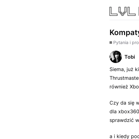
Kompaty
Pytania i pr
Tobi
Siema, już k
Thrustmaster
również Xbo
Czy da się w
dla xbox360
sprawdzić w
a i kiedy po