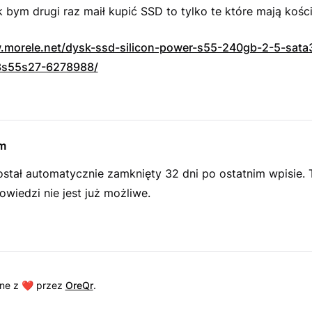
k bym drugi raz maił kupić SSD to tylko te które mają kośc
.morele.net/dysk-ssd-silicon-power-s55-240gb-2-5-sata
s55s27-6278988/
m
ostał automatycznie zamknięty 32 dni po ostatnim wpisie.
wiedzi nie jest już możliwe.
ne z ❤️ przez
OreQr
.