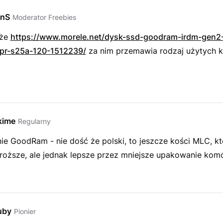
EnS
Moderator Freebies
 że
https://www.morele.net/dysk-ssd-goodram-irdm-gen2
dpr-s25a-120-1512239/
za nim przemawia rodzaj użytych k
kime
Regularny
e GoodRam - nie dość że polski, to jeszcze kości MLC, kt
roższe, ale jednak lepsze przez mniejsze upakowanie kom
uby
Pionier