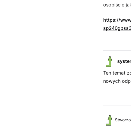
osobiście ja
https://www
sp240gbss3
syste
Ten temat z
nowych odpo
Stworzo