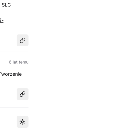
i SLC
3-
Udostępnij
6 lat temu
 Tworzenie
Udostępnij
Przełącz motyw