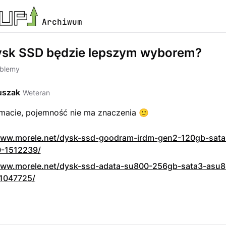
Archiwum
ysk SSD będzie lepszym wyborem?
oblemy
uszak
Weteran
emacie, pojemność nie ma znaczenia
🙂
www.morele.net/dysk-ssd-goodram-irdm-gen2-120gb-sata3
0-1512239/
www.morele.net/dysk-ssd-adata-su800-256gb-sata3-asu
1047725/