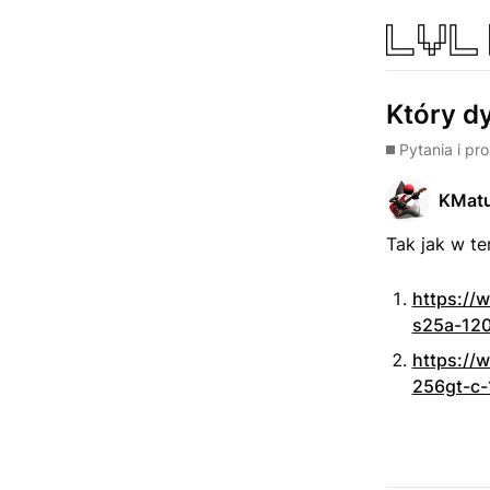
Który d
Pytania i pr
KMat
Tak jak w t
https://
s25a-12
https://
256gt-c-