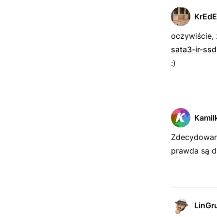
KrEd
oczywiście,
sata3-ir-ss
:)
Kamil
Zdecydowani
prawda są d
LinGr