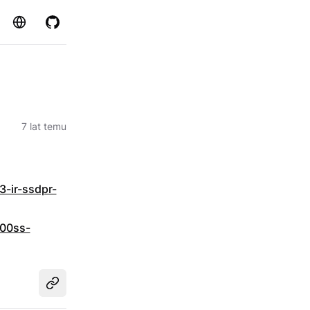
Strona
GitHub
7 lat temu
-ir-ssdpr-
800ss-
Udostępnij