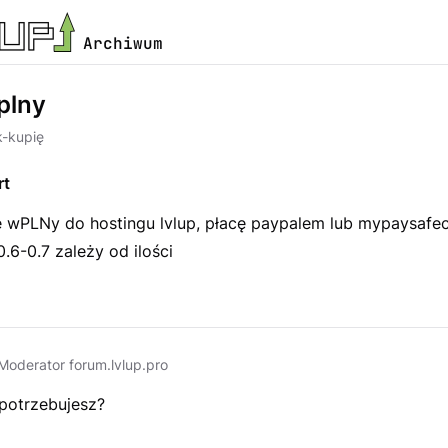
Archiwum
plny
k-kupię
rt
ę wPLNy do hostingu lvlup, płacę paypalem lub mypaysafec
0.6-0.7 zależy od ilości
Moderator forum.lvlup.pro
potrzebujesz?