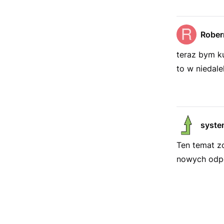
Rober
teraz bym ku
to w niedale
syste
Ten temat z
nowych odpo