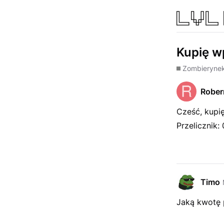
Kupię w
Zombie
ryne
Rober
Cześć, kupi
Przelicznik: 
Timo
Jaką kwotę 