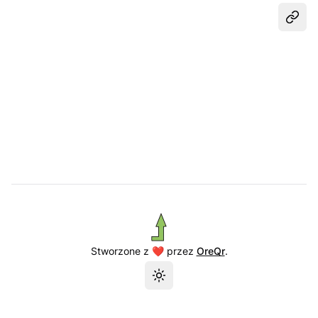
Udost
Stworzone z ❤️ przez
OreQr
.
Przełącz motyw