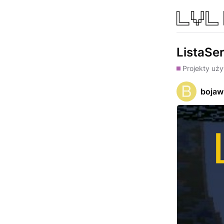
ListaSe
Projekty uż
bojaw