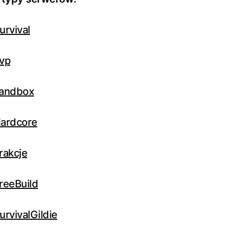
urvival
vp
sandbox
ardcore
rakcje
reeBuild
rvivalGildie