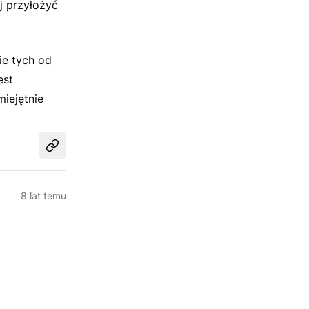
j przyłożyć
ie tych od
est
iejętnie
Udostępnij
8 lat temu