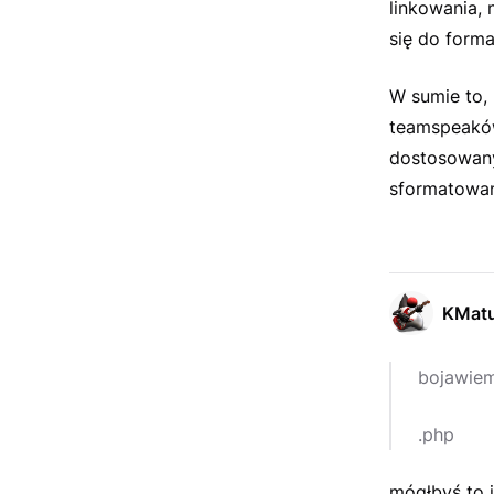
linkowania, 
się do forma
W sumie to, 
teamspeaków,
dostosowany
sformatowan
KMat
bojawie
.php
mógłbyś to j