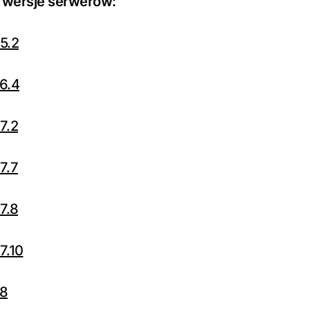
 wersje serwerów:
5.2
6.4
7.2
7.7
7.8
7.10
.8