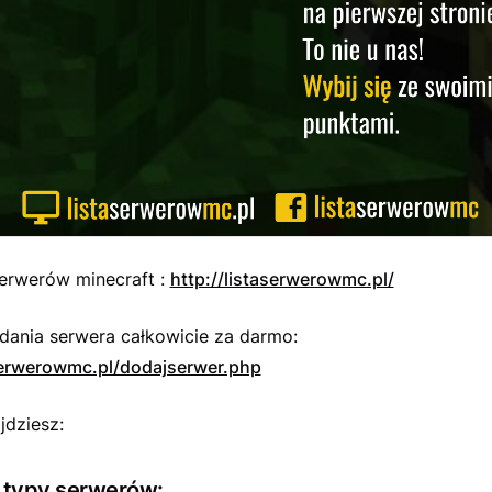
serwerów minecraft :
http://listaserwerowmc.pl/
dania serwera całkowicie za darmo:
aserwerowmc.pl/dodajserwer.php
jdziesz:
 typy serwerów: