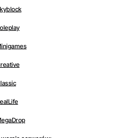
kyblock
oleplay
Minigames
reative
lassic
ealLife
MegaDrop