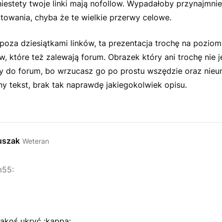
niestety twoje linki mają nofollow. Wypadałoby przynajmnie
towania, chyba że te wielkie przerwy celowe.
poza dziesiątkami linków, ta prezentacja trochę na poziom
 które też zalewają forum. Obrazek który ani trochę nie j
 do forum, bo wrzucasz go po prostu wszędzie oraz nieum
y tekst, brak tak naprawdę jakiegokolwiek opisu.
uszak
Weteran
m55:
akoś ukryć :kappa: