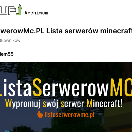
Archiwum
rwerowMc.PL Lista serwerów minecraf
ytkowników
iem55