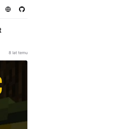
Strona
GitHub
t
8 lat temu