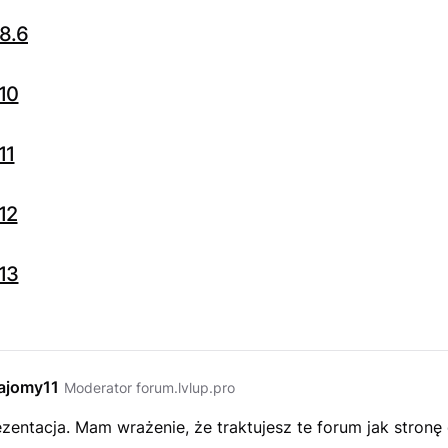
8.6
10
11
12
13
ajomy11
Moderator forum.lvlup.pro
zentacja. Mam wrażenie, że traktujesz te forum jak stronę