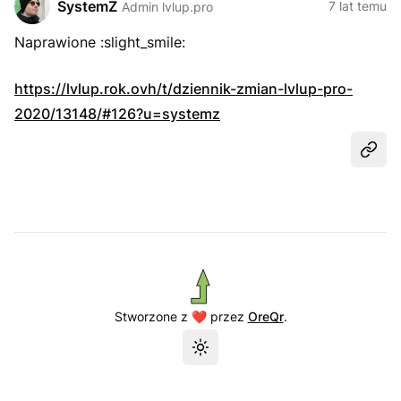
SystemZ
7 lat temu
Admin lvlup.pro
Naprawione :slight_smile:
https://lvlup.rok.ovh/t/dziennik-zmian-lvlup-pro-
2020/13148/#126?u=systemz
Udost
Stworzone z ❤️ przez
OreQr
.
Przełącz motyw