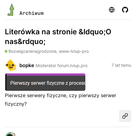
Strona
GitHu
Archiwum
Literówka na stronie &ldquo;O
nas&rdquo;
Rozwiązane
nagrodzone, www-lvlup-pro
bopke
7 lat temu
Moderator forum.lvlup.pro
Pierwsze serwery fizyczne, czy pierwszy serwer
fizyczny?
Udost