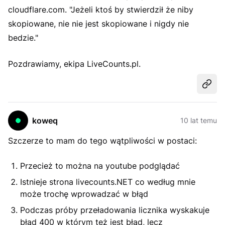
cloudflare.com. "Jeżeli ktoś by stwierdził że niby
skopiowane, nie nie jest skopiowane i nigdy nie
bedzie."
Pozdrawiamy, ekipa LiveCounts.pl.
Udost
koweq
10 lat temu
Szczerze to mam do tego wątpliwości w postaci:
Przecież to można na youtube podglądać
Istnieje strona livecounts.NET co według mnie
może trochę wprowadzać w błąd
Podczas próby przeładowania licznika wyskakuje
błąd 400 w którym też jest błąd, lecz