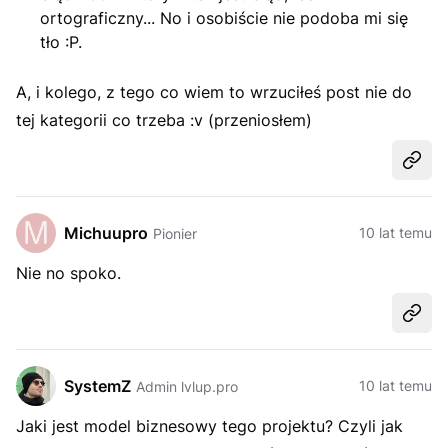
ortograficzny... No i osobiście nie podoba mi się
tło :P.
A, i kolego, z tego co wiem to wrzuciłeś post nie do
tej kategorii co trzeba :v (przeniosłem)
Udost
Michuupro
10 lat temu
Pionier
Nie no spoko.
Udost
SystemZ
10 lat temu
Admin lvlup.pro
Jaki jest model biznesowy tego projektu? Czyli jak