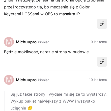
;) Mam nadzieję, że jest na tej stronie opcja zrobienia
przeźroczystego tła, bo męczenie się z Color
Keyerami i CSSami w OBS to masakra :P
Udost
Michuupro
10 lat temu
Pionier
Będzie możliwość, narazie strona w budowie.
Udost
Michuupro
10 lat temu
Pionier
Są już takie strony i wydaje mi się że to wystarczy.
Wykup pakiet największy z WWW i wszystko
uciągnie
😉