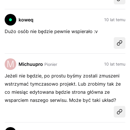
Udost
koweq
10 lat temu
Dużo osób nie będzie pewnie wspierało :v
Udost
Michuupro
10 lat temu
Pionier
Jeżeli nie będzie, po prostu byśmy zostali zmuszeni
wstrzymać tymczasowo projekt. Lub zrobimy tak że
co miesiąc edytowana będzie strona główna ze
wsparciem naszego serwisu. Może być taki układ?
Udost