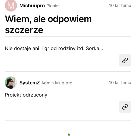
Michuupro
10 lat temu
Pionier
Wiem, ale odpowiem
szczerze
Nie dostaje ani 1 gr od rodziny itd. Sorka...
Udost
SystemZ
10 lat temu
Admin lvlup.pro
Projekt odrzucony
Udost