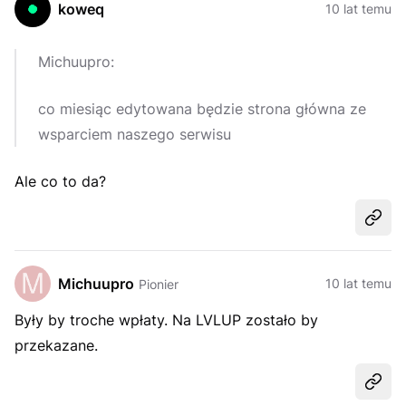
koweq
10 lat temu
Michuupro:
co miesiąc edytowana będzie strona główna ze
wsparciem naszego serwisu
Ale co to da?
Udost
Michuupro
10 lat temu
Pionier
Były by troche wpłaty. Na LVLUP zostało by
przekazane.
Udost