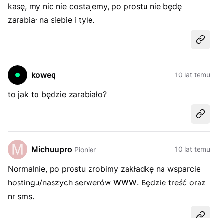
kasę, my nic nie dostajemy, po prostu nie będę
zarabiał na siebie i tyle.
Udost
koweq
10 lat temu
to jak to będzie zarabiało?
Udost
Michuupro
10 lat temu
Pionier
Normalnie, po prostu zrobimy zakładkę na wsparcie
hostingu/naszych serwerów
WWW
. Będzie treść oraz
nr sms.