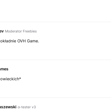
ev
Moderator Freebies
dokładnie OVH Game.
ames
owieckich*
szewski
α-tester v3