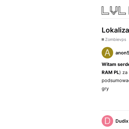
Lokaliz
Zombie
vps
anon
Witam serd
RAM PL
) za
podsumować 
gry
Dudix