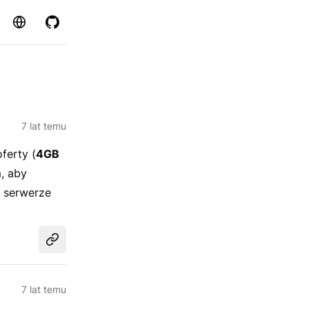
Strona
GitHub
7 lat temu
ferty (
4GB
, aby
 serwerze
Udostępnij
7 lat temu