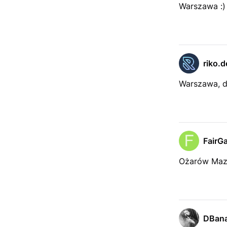
Warszawa :)
riko.d
Warszawa, 
FairG
Ożarów Maz
DBana