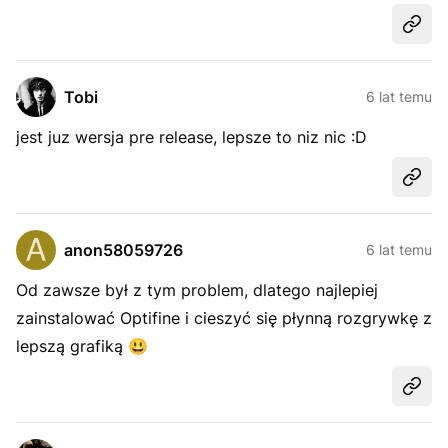
Udost
Tobi
6 lat temu
jest juz wersja pre release, lepsze to niz nic :D
Udost
anon58059726
6 lat temu
Od zawsze był z tym problem, dlatego najlepiej
zainstalować Optifine i cieszyć się płynną rozgrywkę z
lepszą grafiką
😃
Udost