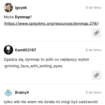
igoyek
6 lat temu
Może
Dynmap
?
(
https://www.spigotmc.org/resources/dynmap.274/
)
Udost
Kamil02167
6 lat temu
Zgadza się, dynmap to póki co najlepszy wybór
:grinning_face_with_smiling_eyes:
Udost
BrainyX
6 lat temu
tylko włś nie wiem nie działa mi mógl byś zadzwonić