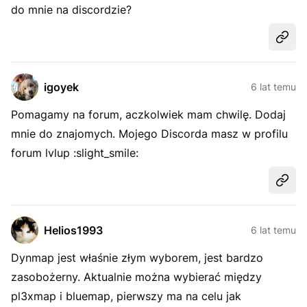
do mnie na discordzie?
Udost
igoyek
6 lat temu
Pomagamy na forum, aczkolwiek mam chwilę. Dodaj
mnie do znajomych. Mojego Discorda masz w profilu
forum lvlup :slight_smile:
Udost
Helios1993
6 lat temu
Dynmap jest właśnie złym wyborem, jest bardzo
zasobożerny. Aktualnie można wybierać między
pl3xmap i bluemap, pierwszy ma na celu jak